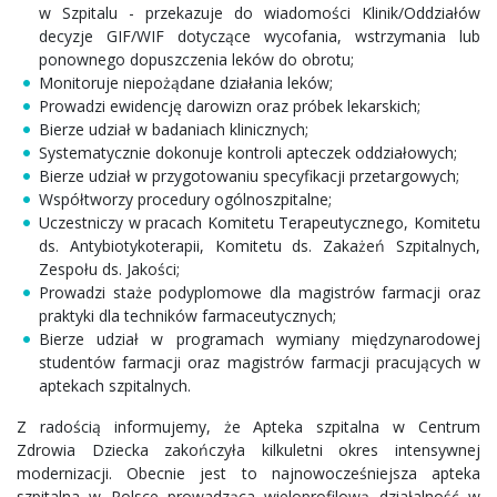
w Szpitalu - przekazuje do wiadomości Klinik/Oddziałów
decyzje GIF/WIF dotyczące wycofania, wstrzymania lub
ponownego dopuszczenia leków do obrotu;
Monitoruje niepożądane działania leków;
Prowadzi ewidencję darowizn oraz próbek lekarskich;
Bierze udział w badaniach klinicznych;
Systematycznie dokonuje kontroli apteczek oddziałowych;
Bierze udział w przygotowaniu specyfikacji przetargowych;
Współtworzy procedury ogólnoszpitalne;
Uczestniczy w pracach Komitetu Terapeutycznego, Komitetu
ds. Antybiotykoterapii, Komitetu ds. Zakażeń Szpitalnych,
Zespołu ds. Jakości;
Prowadzi staże podyplomowe dla magistrów farmacji oraz
praktyki dla techników farmaceutycznych;
Bierze udział w programach wymiany międzynarodowej
studentów farmacji oraz magistrów farmacji pracujących w
aptekach szpitalnych.
Z radością informujemy, że Apteka szpitalna w Centrum
Zdrowia Dziecka zakończyła kilkuletni okres intensywnej
modernizacji. Obecnie jest to najnowocześniejsza apteka
szpitalna w Polsce prowadząca wieloprofilową działalność w