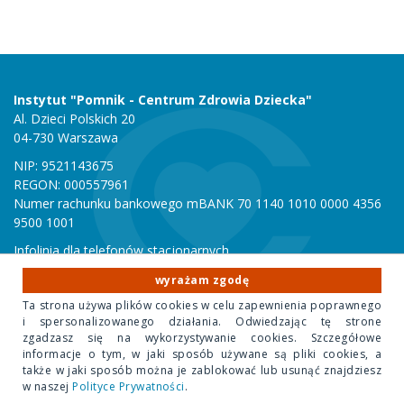
Instytut "Pomnik - Centrum Zdrowia Dziecka"
Al. Dzieci Polskich 20
04-730 Warszawa
NIP: 9521143675
REGON: 000557961
Numer rachunku bankowego mBANK 70 1140 1010 0000 4356
9500 1001
Infolinia dla telefonów stacjonarnych
801 051 000
wyrażam zgodę
Infolinia dla telefonów komórkowych
Ta strona używa plików cookies w celu zapewnienia poprawnego
22 815 10 00
i spersonalizowanego działania. Odwiedzając tę strone
zgadzasz się na wykorzystywanie cookies. Szczegółowe
informacje o tym, w jaki sposób używane są pliki cookies, a
Copyright 2020 Instytut "Pomnik Centrum Zdrowia Dziecka"
także w jaki sposób można je zablokować lub usunąć znajdziesz
w naszej
Polityce Prywatności
.
Design Park
- projektowanie stron internetowych