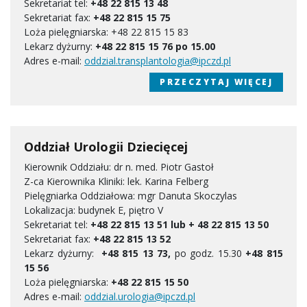
Sekretariat tel:
+48 22 815 13 48
Sekretariat fax:
+48 22 815 15 75
Loża pielęgniarska: +48 22 815 15 83
Lekarz dyżurny:
+48 22 815 15 76 po 15.00
Adres e-mail:
oddzial.transplantologia@ipczd.pl
PRZECZYTAJ WIĘCEJ
Oddział Urologii Dziecięcej
Kierownik Oddziału: dr n. med. Piotr Gastoł
Z-ca Kierownika Kliniki: lek. Karina Felberg
Pielęgniarka Oddziałowa: mgr Danuta Skoczylas
Lokalizacja: budynek E, piętro V
Sekretariat tel:
+48 22 815 13 51 lub + 48 22 815 13 50
Sekretariat fax:
+48 22 815 13 52
Lekarz dyżurny:
+48 815 13 73,
po godz. 15.30
+48 815
15 56
Loża pielęgniarska:
+48 22 815 15 50
Adres e-mail:
oddzial.urologia@ipczd.pl