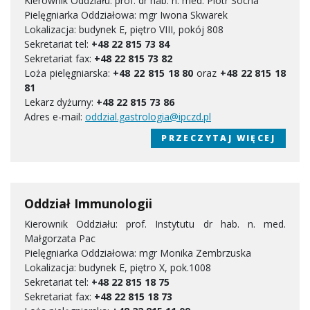
Kierownik Oddziału: prof. dr hab. n. med. Piotr Socha
Pielęgniarka Oddziałowa: mgr Iwona Skwarek
Lokalizacja: budynek E, piętro VIII, pokój 808
Sekretariat tel:
+48 22 815 73 84
Sekretariat fax:
+48 22 815 73 82
Loża pielęgniarska:
+48 22 815 18 80
oraz
+48 22 815 18
81
Lekarz dyżurny:
+48 22 815 73 86
Adres e-mail:
oddzial.gastrologia@ipczd.pl
PRZECZYTAJ WIĘCEJ
Oddział Immunologii
Kierownik Oddziału: prof. Instytutu dr hab. n. med.
Małgorzata Pac
Pielęgniarka Oddziałowa: mgr Monika Zembrzuska
Lokalizacja: budynek E, piętro X, pok.1008
Sekretariat tel:
+48 22 815 18 75
Sekretariat fax:
+48 22 815 18 73