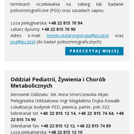
terminach oczekiwania na zabieg lub badanie
polisomnograficzne (PSG) oraz zasadach zapisu
Loża pielęgniarska:
+48 22 815 70 94
Lekarz dyżurny:
+48 22 815 70 90
Adres e-mail:
termin.otolaryngologia@ipczd.pl
oraz
psg@ipczd.pl
(do badań polisomnograficznych)
PRZECZYTAJ WIĘCEJ
Oddział Pediatrii, Żywienia i Chorób
Metabolicznych
Kierownik Oddziału: lek. Anna Smorczewska-Kiljan
Pielęgniarka Oddziałowa: mgr Magdalena Dujka-Kowalik
Lokalizacja: budynek PED, piwnica, parter, pok. 022
Sekretariat tel:
+48 22 815 12 14
,
+48 22 815 74 64
,
+48
22 815 74 90
Sekretariat fax:
+48 22 815 12 12
,
+48 22 815 74 89
Loża pielęgniarska:
+48 22 815 12 10