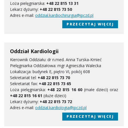
Loża pielęgniarska:
+48 22 815 13 31
Lekarz dyżurny:
+48 22 815 73 50
Adres e-mail:
oddzial.kardiochirurgia@ipczd.pl
PRZECZYTAJ WIĘCEJ
Oddział Kardiologii
Kierownik Oddziału: dr n.med. Anna Turska-Kmieć
Pielęgniarka Oddziałowa: mgr Agnieszka Walecka
Lokalizacja: budynek E, piętro VI, pokój 608
Sekretariat tel:
+48 22 815 73 70
Sekretariat fax:
+48 22 815 73 65
Loża pielęgniarska:
+48 22 815 16 60
(małe dzieci) oraz
+48 22 815 16 61
(duże dzieci)
Lekarz dyżurny:
+48 22 815 73 72
Adres e-mail:
oddzial.kardiologia@ipczd.pl
PRZECZYTAJ WIĘCEJ