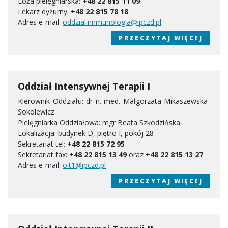
Loża pielęgniarska:
+48 22 815 11 09
Lekarz dyżurny:
+48 22 815 78 18
Adres e-mail:
oddzial.immunologia@ipczd.pl
PRZECZYTAJ WIĘCEJ
Oddział Intensywnej Terapii I
Kierownik Oddziału: dr n. med. Małgorzata Mikaszewska-
Sokolewicz
Pielęgniarka Oddziałowa: mgr Beata Szkodzińska
Lokalizacja: budynek D, piętro I, pokój 28
Sekretariat tel:
+48 22 815 72 95
Sekretariat fax:
+48 22 815 13 49
oraz
+48 22 815 13 27
Adres e-mail:
oit1@ipczd.pl
PRZECZYTAJ WIĘCEJ