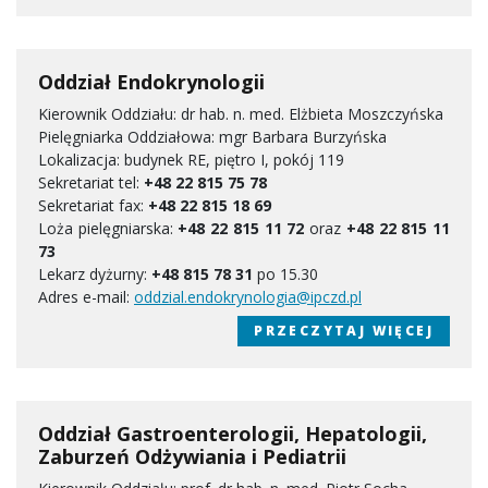
Oddział Endokrynologii
Kierownik Oddziału: dr hab. n. med. Elżbieta Moszczyńska
Pielęgniarka Oddziałowa: mgr Barbara Burzyńska
Lokalizacja: budynek RE, piętro I, pokój 119
Sekretariat tel:
+48 22 815 75 78
Sekretariat fax:
+48 22 815 18 69
Loża pielęgniarska:
+48 22 815 11 72
oraz
+48 22 815 11
73
Lekarz dyżurny:
+48
815 78 31
po 15.30
Adres e-mail:
oddzial.endokrynologia@ipczd.pl
PRZECZYTAJ WIĘCEJ
Oddział Gastroenterologii, Hepatologii,
Zaburzeń Odżywiania i Pediatrii