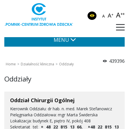
A
++
A
+
A
MENU
439396
Home
Działalność kliniczna
Oddziały
Oddziały
Oddział Chirurgii Ogólnej
Kierownik Oddziału: dr hab. n. med. Marek Stefanowicz
Pielęgniarka Oddziałowa: mgr Marta Świderska
Lokalizacja: budynek E, piętro IV, pokój 408
Sekretariat tel:
+ 48 22 815 13 66
,
+48 22 815 13