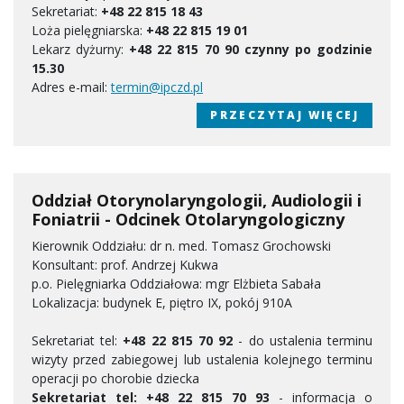
Sekretariat:
+48 22 815 18 43
Loża pielęgniarska:
+48 22 815 19 01
Lekarz dyżurny:
+48 22 815 70 90 czynny po godzinie
15.30
Adres e-mail:
termin@ipczd.pl
PRZECZYTAJ WIĘCEJ
Oddział Otorynolaryngologii, Audiologii i
Foniatrii - Odcinek Otolaryngologiczny
Kierownik Oddziału: dr n. med. Tomasz Grochowski
Konsultant: prof. Andrzej Kukwa
p.o. Pielęgniarka Oddziałowa: mgr Elżbieta Sabała
Lokalizacja: budynek E, piętro IX, pokój 910A
Sekretariat tel:
+48 22 815 70 92
- do ustalenia terminu
wizyty przed zabiegowej lub ustalenia kolejnego terminu
operacji po chorobie dziecka
Sekretariat tel: +48 22 815 70 93
- informacja o