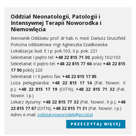
Oddział Neonatologii, Patologii i
Intensywnej Terapii Noworodka i
Niemowlęcia
Kierownik Oddziału: prof. dr hab. n. med. Dariusz Gruszfeld
Położna oddziałowa: mgr Agnieszka Szadkowska
Lokalizacja: bud. E I p. pok.103, II p. pok. 221
Sekretariat I piętro tel:
+48 22 815 71 30
, pokój 102/103
Sekretariat II piętro tel:
+48 22 815 77 66
oraz
+48 22 815
17 90
pokój 220
Sekretariat I i II pietro fax:
+48 22 815 17 85
Loża pielęgniarska:
+48 22 815 17 14
(Pat. Nowor. II
p.);
+48 22 815 17 19
(OITN);
+48 22 815 71 32
(Pat.
Nowor. I p.)
Lekarz dyżurny:
+48 22 815 77 32
(Pat. Nowor. II p.);
+48
22 815 77 67
(OITN);
+48 22 815 71 31
(Pat. Nowor. I p.)
Adres e-mail:
oddzial.noworodek@ipczd.pl
PRZECZYTAJ WIĘCEJ