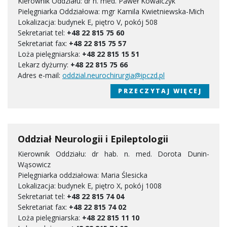
Kierownik Oddziału: dr n. med. Paweł Kowalczyk
Pielęgniarka Oddziałowa: mgr Kamila Kwietniewska-Mich
Lokalizacja: budynek E, piętro V, pokój 508
Sekretariat tel:
+48 22 815 75 60
Sekretariat fax:
+48 22 815 75 57
Loża pielęgniarska:
+48 22 815 15 51
Lekarz dyżurny:
+48 22 815 75 66
Adres e-mail:
oddzial.neurochirurgia@ipczd.pl
PRZECZYTAJ WIĘCEJ
Oddział Neurologii i Epileptologii
Kierownik Oddziału: dr hab. n. med. Dorota Dunin-
Wąsowicz
Pielęgniarka oddziałowa: Maria Ślesicka
Lokalizacja: budynek E, piętro X, pokój 1008
Sekretariat tel:
+48 22 815 74 04
Sekretariat fax:
+48 22 815 74 02
Loża pielęgniarska:
+48 22 815 11 10