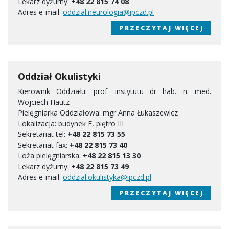
Lekarz dyżurny:
+48 22 815 74 08
Adres e-mail:
oddzial.neurologia@ipczd.pl
PRZECZYTAJ WIĘCEJ
Oddział Okulistyki
Kierownik Oddziału: prof. instytutu dr hab. n. med.
Wojciech Hautz
Pielęgniarka Oddziałowa: mgr Anna Łukaszewicz
Lokalizacja: budynek E, piętro III
Sekretariat tel:
+48 22 815 73 55
Sekretariat fax:
+48 22 815 73 40
Loża pielęgniarska:
+48 22 815 13 30
Lekarz dyżurny:
+48 22 815 73 49
Adres e-mail:
oddzial.okulistyka@ipczd.pl
PRZECZYTAJ WIĘCEJ