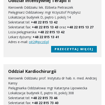
Oddział Intensywnej Terapii II
Kierownik Oddziału: lek. Elżbieta Pietraszek
Pielęgniarz Oddziałowy: mgr Krzysztof Przybysz
Lokalizacja: budynek D, piętro I, pokój 14
Sekretariat tel:
+48 22 815 13 42
Sekretariat fax:
+48 22 815 13 43
oraz
+48 22 815 13 27
Loża pielęgniarska:
+48 22 815 13 42
Lekarz dyżurny:
+48 22 815 13 41
Adres e-mail:
oit2@ipczd.pl
PRZECZYTAJ WIĘCEJ
Oddział Kardiochirurgii
Kierownik Oddziału: prof. Instytutu dr hab. n. med. Andrzej
Kansy
Pielęgniarka Oddziałowa: mgr Katarzyna Lipowiecka
Lokalizacja: budynek E, piętro III, pokój 308
Sekretariat tel:
+48 22 815 73 46
Sekretariat fax:
+48 22 815 73 40