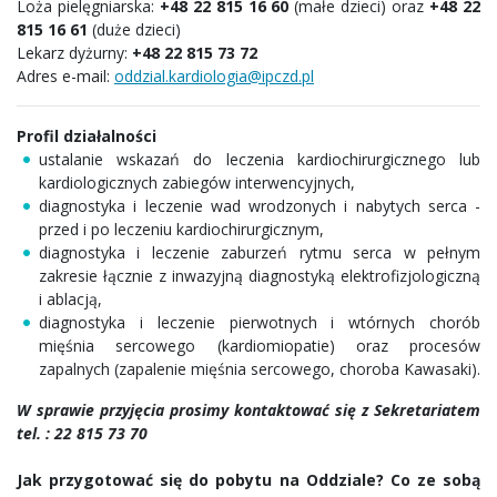
Loża pielęgniarska:
+48 22 815 16 60
(małe dzieci) oraz
+48 22
815 16 61
(duże dzieci)
Lekarz dyżurny:
+48 22 815 73 72
Adres e-mail:
oddzial.kardiologia@ipczd.pl
Profil działalności
ustalanie wskazań do leczenia kardiochirurgicznego lub
kardiologicznych zabiegów interwencyjnych,
diagnostyka i leczenie wad wrodzonych i nabytych serca -
przed i po leczeniu kardiochirurgicznym,
diagnostyka i leczenie zaburzeń rytmu serca w pełnym
zakresie łącznie z inwazyjną diagnostyką elektrofizjologiczną
i ablacją,
diagnostyka i leczenie pierwotnych i wtórnych chorób
mięśnia sercowego (kardiomiopatie) oraz procesów
zapalnych (zapalenie mięśnia sercowego, choroba Kawasaki).
W sprawie przyjęcia prosimy kontaktować się z Sekretariatem
tel. : 22 815 73 70
Jak przygotować się do pobytu na Oddziale? Co ze sobą