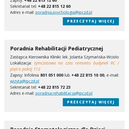
Zapisy:
+48 22 815 12 60
Sekretariat tel:
+48 22 815 12 60
Adres e-mail:
poradnia.psychologia@ipczd.pl
PRZECZYTAJ WIĘCEJ
Poradnia Rehabilitacji Pediatrycznej
Zastępca Kierownika Kliniki: lek. Jolanta Szymańska-Wcisło
Lokalizacja:
tymczasowa na czas remontu budynek RC I
piętro pokój 112
Zapisy: Infolinia
801 051 000
lub
+48 22 815 10 00
, e-mail:
wizyta@ipczd.pl
Sekretariat tel:
+48 22 815 72 23
Adres e-mail:
poradnia.rehabilitacja@ipczd.pl
PRZECZYTAJ WIĘCEJ