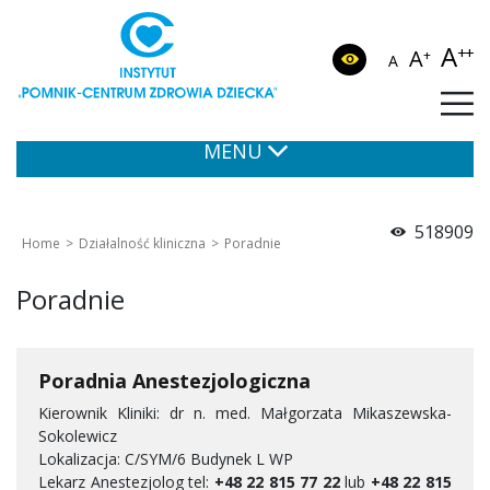
A
++
A
+
A
MENU
518909
Home
Działalność kliniczna
Poradnie
Poradnie
Poradnia Anestezjologiczna
Kierownik Kliniki: dr n. med. Małgorzata Mikaszewska-
Sokolewicz
Lokalizacja: C/SYM/6 Budynek L WP
Lekarz Anestezjolog tel:
+48 22 815 77 22
lub
+48 22 815