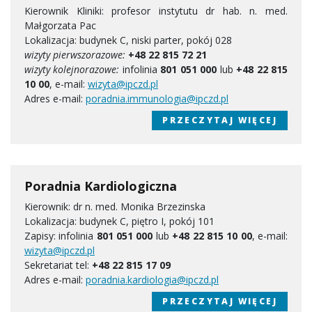
Kierownik Kliniki: profesor instytutu dr hab. n. med.
Małgorzata Pac
Lokalizacja: budynek C, niski parter, pokój 028
wizyty pierwszorazowe:
+48 22 815 72 21
wizyty kolejnorazowe:
infolinia
801 051 000
lub
+48 22 815
10 00
, e-mail:
wizyta@ipczd.pl
Adres e-mail:
poradnia.immunologia@ipczd.pl
PRZECZYTAJ WIĘCEJ
Poradnia Kardiologiczna
Kierownik: dr n. med. Monika Brzezinska
Lokalizacja: budynek C, piętro I, pokój 101
Zapisy: infolinia
801 051 000
lub
+48 22 815 10 00
, e-mail:
wizyta@ipczd.pl
Sekretariat tel:
+48 22 815 17 09
Adres e-mail:
poradnia.kardiologia@ipczd.pl
PRZECZYTAJ WIĘCEJ