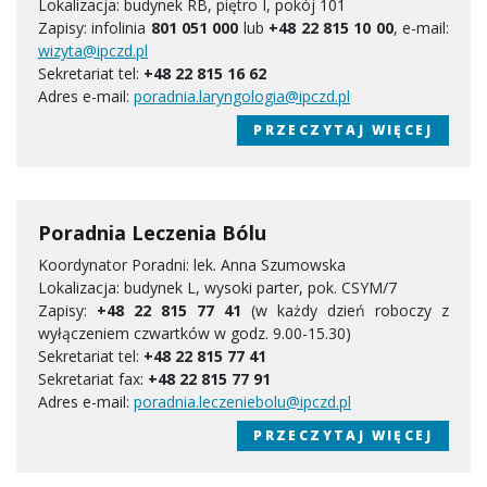
Lokalizacja: budynek RB, piętro I, pokój 101
Zapisy: infolinia
801 051 000
lub
+48 22 815 10 00
, e-mail:
wizyta@ipczd.pl
Sekretariat tel:
+48 22 815 16 62
Adres e-mail:
poradnia.laryngologia@ipczd.pl
PRZECZYTAJ WIĘCEJ
Poradnia Leczenia Bólu
Koordynator Poradni: lek. Anna Szumowska
Lokalizacja: budynek L, wysoki parter, pok. CSYM/7
Zapisy:
+48 22 815 77 41
(w każdy dzień roboczy z
wyłączeniem czwartków w godz. 9.00-15.30)
Sekretariat tel:
+48 22 815 77 41
Sekretariat fax:
+48 22 815 77 91
Adres e-mail:
poradnia.leczeniebolu@ipczd.pl
PRZECZYTAJ WIĘCEJ