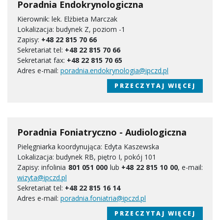
Poradnia Endokrynologiczna
Kierownik: lek. Elżbieta Marczak
Lokalizacja: budynek Z, poziom -1
Zapisy:
+48 22 815 70 66
Sekretariat tel:
+48 22 815 70 66
Sekretariat fax:
+48 22 815 70 65
Adres e-mail:
poradnia.endokrynologia@ipczd.pl
PRZECZYTAJ WIĘCEJ
Poradnia Foniatryczno - Audiologiczna
Pielęgniarka koordynująca: Edyta Kaszewska
Lokalizacja: budynek RB, piętro I, pokój 101
Zapisy: infolinia
801 051 000
lub
+48 22 815 10 00
, e-mail:
wizyta@ipczd.pl
Sekretariat tel:
+48 22 815 16 14
Adres e-mail:
poradnia.foniatria@ipczd.pl
PRZECZYTAJ WIĘCEJ