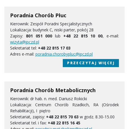
Poradnia Chorób Płuc
Kierownik: Zespół Poradni Specjalistycznych
Lokalizacja: budynek C, niski parter, pokój 28
Zapisy:
801 051 000
lub
+48 22 815 10 00
, e-mail:
wizyta@ipczd.pl
Sekretariat tel:
+48 22 815 17 03
Adres e-mail:
poradnia.chorobypluc@ipczd.pl
PRZECZYTAJ WIĘCEJ
Poradnia Chorób Metabolicznych
Kierownik: dr hab. n. med. Dariusz Rokicki
Lokalizacja: Centrum Chorób Rzadkich, RA (Ośrodek
Rehabilitacji), I piętro
Sekretariat, zapisy:
+48 22 815 70 63
w godz. 8.30-15.00
Sekretariat tel. i fax:
+48 22 815 16 45
Adres e-mail:
poradnia.metabolizm@ipczd.pl