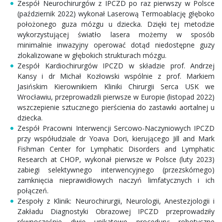
Zespół Neurochirurgów z IPCZD po raz pierwszy w Polsce
(październik 2022) wykonał Laserową Termoablację głęboko
położonego guza mózgu u dziecka. Dzięki tej metodzie
wykorzystującej światło lasera możemy w sposób
minimalnie inwazyjny operować dotąd niedostępne guzy
zlokalizowane w głębokich strukturach mózgu.
Zespół Kardiochirurgów IPCZD w składzie prof. Andrzej
Kansy i dr Michał Kozłowski wspólnie z prof. Markiem
Jasińskim Kierownikiem Kliniki Chirurgii Serca USK we
Wrocławiu, przeprowadzili pierwsze w Europie (listopad 2022)
wszczepienie sztucznego pierścienia do zastawki aortalnej u
dziecka.
Zespół Pracowni Interwencji Sercowo-Naczyniowych IPCZD
przy współudziale dr Yoava Dori, kierującego Jill and Mark
Fishman Center for Lymphatic Disorders and Lymphatic
Research at CHOP, wykonał pierwsze w Polsce (luty 2023)
zabiegi selektywnego interwencyjnego (przezskórnego)
zamknięcia nieprawidłowych naczyń limfatycznych i ich
połączeń.
Zespoły z Klinik: Neurochirurgii, Neurologii, Anestezjologii i
Zakładu Diagnostyki Obrazowej IPCZD przeprowadziły
równocześnie dwie unikatowe procedury: robotyczne