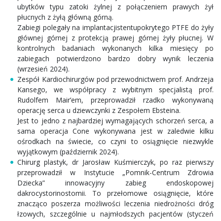
ubytków typu zatoki żylnej z połączeniem prawych żył
płucnych z żyłą główną górną.
Zabiegi polegały na implantacjistentupokrytego PTFE do żyły
głównej górnej z protekcją prawej górnej żyły płucnej. W
kontrolnych badaniach wykonanych kilka miesięcy po
zabiegach potwierdzono bardzo dobry wynik leczenia
(wrzesień 2024).
Zespół Kardiochirurgów pod przewodnictwem prof. Andrzeja
Kansego, we współpracy z wybitnym specjalistą prof.
Rudolfem Mair’em, przeprowadził rzadko wykonywaną
operację serca u dziewczynki z Zespołem Ebsteina.
Jest to jedno z najbardziej wymagających schorzeń serca, a
sama operacja Cone wykonywana jest w zaledwie kilku
ośrodkach na świecie, co czyni to osiągnięcie niezwykle
wyjątkowym (październik 2024).
Chirurg plastyk, dr Jarosław Kuśmierczyk, po raz pierwszy
przeprowadził w Instytucie „Pomnik-Centrum Zdrowia
Dziecka” innowacyjny zabieg endoskopowej
dakrocystorinostomii. To przełomowe osiągnięcie, które
znacząco poszerza możliwości leczenia niedrożności dróg
łzowych, szczególnie u najmłodszych pacjentów (styczeń