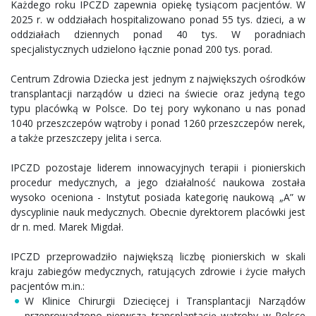
Każdego roku IPCZD zapewnia opiekę tysiącom pacjentów. W
2025 r. w oddziałach hospitalizowano ponad 55 tys. dzieci, a w
oddziałach dziennych ponad 40 tys. W poradniach
specjalistycznych udzielono łącznie ponad 200 tys. porad.
Centrum Zdrowia Dziecka jest jednym z największych ośrodków
transplantacji narządów u dzieci na świecie oraz jedyną tego
typu placówką w Polsce. Do tej pory wykonano u nas ponad
1040 przeszczepów wątroby i ponad 1260 przeszczepów nerek,
a także przeszczepy jelita i serca.
IPCZD pozostaje liderem innowacyjnych terapii i pionierskich
procedur medycznych, a jego działalność naukowa została
wysoko oceniona - Instytut posiada kategorię naukową „A” w
dyscyplinie nauk medycznych. Obecnie dyrektorem placówki jest
dr n. med. Marek Migdał.
IPCZD przeprowadziło największą liczbę pionierskich w skali
kraju zabiegów medycznych, ratujących zdrowie i życie małych
pacjentów m.in.:
W Klinice Chirurgii Dziecięcej i Transplantacji Narządów
przeprowadzono pierwszą transplantację wątroby w Polsce