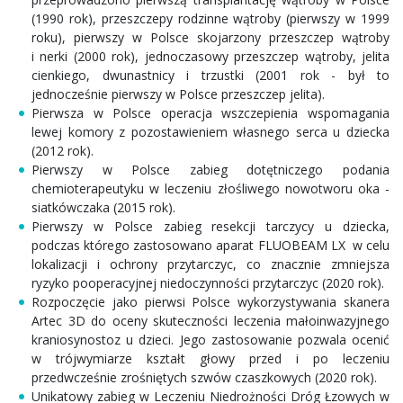
(1990 rok), przeszczepy rodzinne wątroby (pierwszy w 1999
roku), pierwszy w Polsce skojarzony przeszczep wątroby
i nerki (2000 rok), jednoczasowy przeszczep wątroby, jelita
cienkiego, dwunastnicy i trzustki (2001 rok - był to
jednocześnie pierwszy w Polsce przeszczep jelita).
Pierwsza w Polsce operacja wszczepienia wspomagania
lewej komory z pozostawieniem własnego serca u dziecka
(2012 rok).
Pierwszy w Polsce zabieg dotętniczego podania
chemioterapeutyku w leczeniu złośliwego nowotworu oka -
siatkówczaka (2015 rok).
Pierwszy w Polsce zabieg resekcji tarczycy u dziecka,
podczas którego zastosowano aparat FLUOBEAM LX w celu
lokalizacji i ochrony przytarczyc, co znacznie zmniejsza
ryzyko pooperacyjnej niedoczynności przytarczyc (2020 rok).
Rozpoczęcie jako pierwsi Polsce wykorzystywania skanera
Artec 3D do oceny skuteczności leczenia małoinwazyjnego
kraniosynostoz u dzieci. Jego zastosowanie pozwala ocenić
w trójwymiarze kształt głowy przed i po leczeniu
przedwcześnie zrośniętych szwów czaszkowych (2020 rok).
Unikatowy zabieg w Leczeniu Niedrożności Dróg Łzowych w