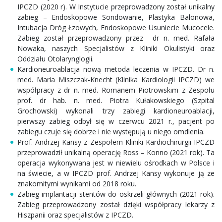
IPCZD (2020 r). W Instytucie przeprowadzony został unikalny
zabieg – Endoskopowe Sondowanie, Plastyka Balonowa,
Intubacja Dróg Łzowych, Endoskopowe Usuniecie Mucocele.
Zabieg został przeprowadzony przez dr n. med. Rafała
Nowaka, naszych Specjalistów z Kliniki Okulistyki oraz
Oddziału Otolarynglogii.
Kardioneuroablacja nową metoda leczenia w IPCZD. Dr n.
med. Maria Miszczak-Knecht (Klinika Kardiologii IPCZD) we
współpracy z dr n. med. Romanem Piotrowskim z Zespołu
prof. dr hab. n. med. Piotra Kułakowskiego (Szpital
Grochowski) wykonali trzy zabiegi kardioneuroablacji,
pierwszy zabieg odbył się w czerwcu 2021 r., pacjent po
zabiegu czuje się dobrze i nie występują u niego omdlenia.
Prof. Andrzej Kansy z Zespołem Kliniki Kardiochirurgii IPCZD
przeprowadził unikalną operację Ross – Konno (2021 rok). Ta
operacja wykonywana jest w niewielu ośrodkach w Polsce i
na świecie, a w IPCZD prof. Andrzej Kansy wykonuje ją ze
znakomitymi wynikami od 2018 roku.
Zabieg implantacji stentów do oskrzeli głównych (2021 rok).
Zabieg przeprowadzony został dzięki współpracy lekarzy z
Hiszpanii oraz specjalistów z IPCZD.