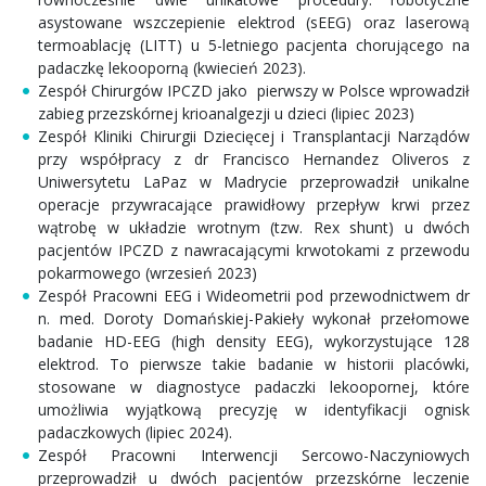
asystowane wszczepienie elektrod (sEEG) oraz laserową
termoablację (LITT) u 5-letniego pacjenta chorującego na
padaczkę lekooporną (kwiecień 2023).
Zespół Chirurgów IPCZD jako pierwszy w Polsce wprowadził
zabieg przezskórnej krioanalgezji u dzieci (lipiec 2023)
Zespół Kliniki Chirurgii Dziecięcej i Transplantacji Narządów
przy współpracy z dr Francisco Hernandez Oliveros z
Uniwersytetu LaPaz w Madrycie przeprowadził unikalne
operacje przywracające prawidłowy przepływ krwi przez
wątrobę w układzie wrotnym (tzw. Rex shunt) u dwóch
pacjentów IPCZD z nawracającymi krwotokami z przewodu
pokarmowego (wrzesień 2023)
Zespół Pracowni EEG i Wideometrii pod przewodnictwem dr
n. med. Doroty Domańskiej-Pakieły wykonał przełomowe
badanie HD-EEG (high density EEG), wykorzystujące 128
elektrod. To pierwsze takie badanie w historii placówki,
stosowane w diagnostyce padaczki lekoopornej, które
umożliwia wyjątkową precyzję w identyfikacji ognisk
padaczkowych (lipiec 2024).
Zespół Pracowni Interwencji Sercowo-Naczyniowych
przeprowadził u dwóch pacjentów przezskórne leczenie