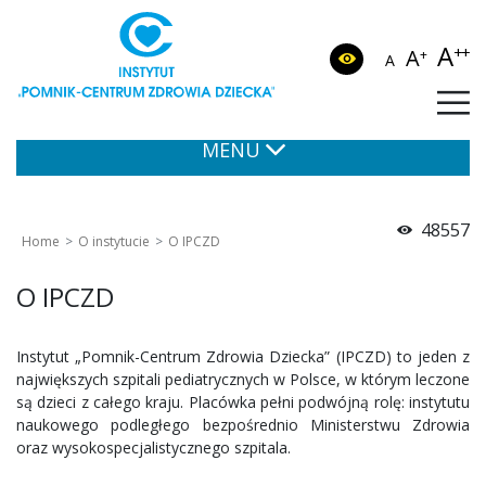
A
++
A
+
A
MENU
48557
Home
O instytucie
O IPCZD
O IPCZD
Instytut „Pomnik-Centrum Zdrowia Dziecka” (IPCZD) to jeden z
największych szpitali pediatrycznych w Polsce, w którym leczone
są dzieci z całego kraju. Placówka pełni podwójną rolę: instytutu
naukowego podległego bezpośrednio Ministerstwu Zdrowia
oraz wysokospecjalistycznego szpitala.