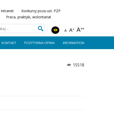
Intranet
Konkursy poza ust. PZP
Praca, praktyki, wolontariat
A
++
A
+
A
KONTAKT
POZYTYWNA OPINIA
INFORMATION
15518