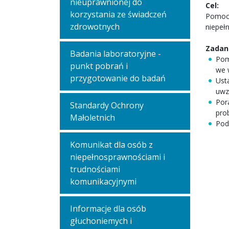
nieuprawnionej do
Cel:
korzystania ze świadczeń
Pomoc 
zdrowotnych
niepełn
Zadan
Badania laboratoryjne -
Pom
punkt pobrań i
we 
przygotowanie do badań
Ust
uwz
Por
Standardy Ochrony
pro
Małoletnich
Pod
Komunikat dla osób z
niepełnosprawnościami i
trudnościami
komunikacyjnymi
Informacje dla osób
głuchoniemych i