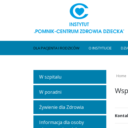
DLA PACJENTA I RODZICÓW
O INSTYTUCIE
DZI
Home
W szpitalu
Wspa
W poradni
Żywienie dla Zdrowia
Konta
Informacja dla osoby