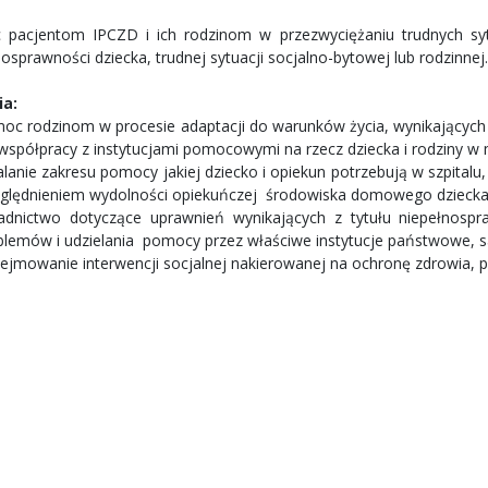
pacjentom IPCZD i ich rodzinom w przezwyciężaniu trudnych sytu
osprawności dziecka, trudnej sytuacji socjalno-bytowej lub rodzinnej
ia:
oc rodzinom w procesie adaptacji do warunków życia, wynikających
współpracy z instytucjami pomocowymi na rzecz dziecka i rodziny w 
alanie zakresu pomocy jakiej dziecko i opiekun potrzebują w szpital
ględnieniem wydolności opiekuńczej środowiska domowego dziecka
adnictwo dotyczące uprawnień wynikających z tytułu niepełnosp
blemów i udzielania pomocy przez właściwe instytucje państwowe, 
ejmowanie interwencji socjalnej nakierowanej na ochronę zdrowia, p