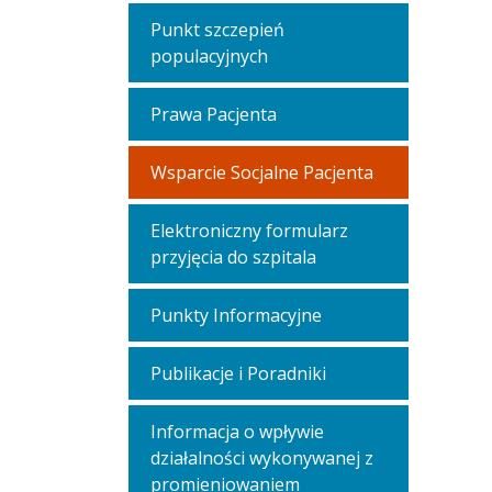
Punkt szczepień
populacyjnych
Prawa Pacjenta
Wsparcie Socjalne Pacjenta
Elektroniczny formularz
przyjęcia do szpitala
Punkty Informacyjne
Publikacje i Poradniki
Informacja o wpływie
działalności wykonywanej z
promieniowaniem