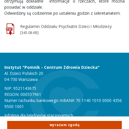
otrzymują dokładne informacje o rzeczach, które można
posiadać w oddziale.
Odwiedziny są codziennie po ustaleniu godzin z sekretariatem.
Regulamin Oddziału Psychiatrii Dzieci i Młodzieży
[345.08 KB]
Instytut "Pomnik - Centrum Zdrowia Dziecka"
Al. Dzieci Polskich 20
04-730 Warszawa
NIP: 9521143675
REGON: 000557961
Numer rachunku bankowego mBANK 70 1140 1010 0000 4356
9500 1001
Infolinia dla telefonów stacjonarnych
801 051 000
wyrażam zgodę
Infolinia dla telefonów komórkowych