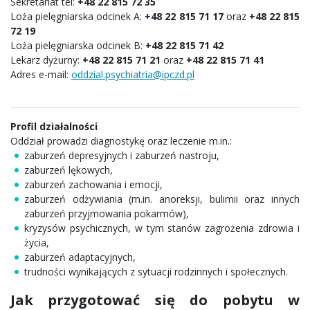
Sekretariat tel:
+48 22 815 72 35
Loża pielęgniarska odcinek A:
+48 22 815 71 17
oraz
+48 22 815
72 19
Loża pielęgniarska odcinek B:
+48 22 815 71 42
Lekarz dyżurny:
+48 22 815 71 21
oraz
+48 22 815 71 41
Adres e-mail:
oddzial.psychiatria@ipczd.pl
Profil działalności
Oddział prowadzi diagnostykę oraz leczenie m.in.:
zaburzeń depresyjnych i zaburzeń nastroju,
zaburzeń lękowych,
zaburzeń zachowania i emocji,
zaburzeń odżywiania (m.in. anoreksji, bulimii oraz innych
zaburzeń przyjmowania pokarmów),
kryzysów psychicznych, w tym stanów zagrożenia zdrowia i
życia,
zaburzeń adaptacyjnych,
trudności wynikających z sytuacji rodzinnych i społecznych.
Jak przygotować się do pobytu w