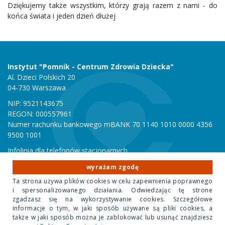
Dziękujemy także wszystkim, którzy grają razem z nami - do
końca świata i jeden dzień dłużej
Instytut "Pomnik - Centrum Zdrowia Dziecka"
Al. Dzieci Polskich 20
04-730 Warszawa
NIP: 9521143675
REGON: 000557961
Numer rachunku bankowego mBANK 70 1140 1010 0000 4356
9500 1001
Infolinia dla telefonów stacjonarnych
801 051 000
wyrażam zgodę
Infolinia dla telefonów komórkowych
Ta strona używa plików cookies w celu zapewnienia poprawnego
22 815 10 00
i spersonalizowanego działania. Odwiedzając tę strone
zgadzasz się na wykorzystywanie cookies. Szczegółowe
informacje o tym, w jaki sposób używane są pliki cookies, a
Copyright 2020 Instytut "Pomnik Centrum Zdrowia Dziecka"
także w jaki sposób można je zablokować lub usunąć znajdziesz