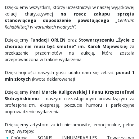
Dziękujemy wszystkim, którzy uczestniczyli w naszej wyjątkowej
kolacji charytatywnej
na rzecz zakupu sprzętu
stanowiącego doposażenie powstającego
„Centrum
Rehabilitacji w warunkach wodnych”.
Dziękujemy
Fundacji ORLEN
oraz
Stowarzyszeniu „Życie z
chorobą nie musi być smutne” im. Karoli Majewskiej
za
przekazanie przedmiotów na aukcję, która została
przeprowadzona w trakcie wydarzenia.
Dzięki hojności naszych gości udało nam się zebrać
ponad 1
mln złotych
(kwota deklarowana)!
Dziękujemy
Pani Marcie Kuligowskiej i Panu Krzysztofowi
Skórzyńskiemu
- naszym niezastąpionym prowadzącym za
profesjonalizm, ekspresję, poczucie humoru i perfekcyjne
poprowadzenie wydarzenia.
Dziękujemy artystom za ich niesamowite, emocjonalne, pełne
magii występy:
Chórowi SONUS INNUMERABILES Towarzystwo