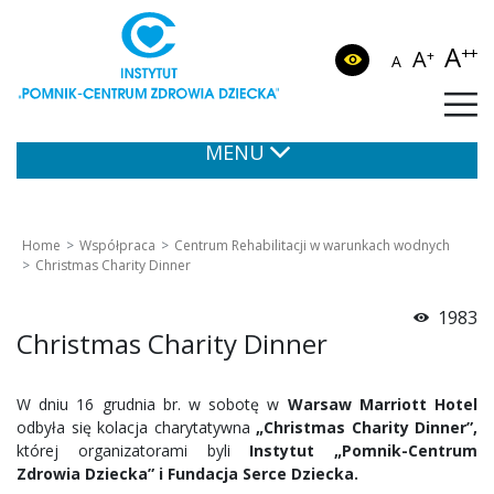
A
++
A
+
A
MENU
Home
Współpraca
Centrum Rehabilitacji w warunkach wodnych
Christmas Charity Dinner
1983
Christmas Charity Dinner
W dniu 16 grudnia br. w sobotę w
Warsaw Marriott Hotel
odbyła się kolacja charytatywna
„Christmas Charity Dinner”,
której organizatorami byli
Instytut „Pomnik-Centrum
Zdrowia Dziecka” i Fundacja Serce Dziecka.