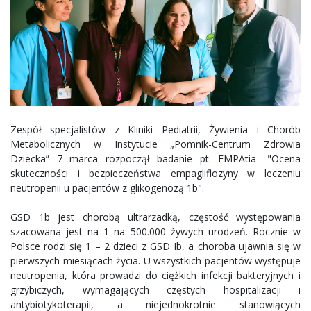
Zespół specjalistów z Kliniki Pediatrii, Żywienia i Chorób
Metabolicznych w Instytucie „Pomnik-Centrum Zdrowia
Dziecka” 7 marca rozpoczął badanie pt. EMPAtia -"Ocena
skuteczności i bezpieczeństwa empagliflozyny w leczeniu
neutropenii u pacjentów z glikogenozą 1b".
GSD 1b jest chorobą ultrarzadką, częstość występowania
szacowana jest na 1 na 500.000 żywych urodzeń. Rocznie w
Polsce rodzi się 1 – 2 dzieci z GSD Ib, a choroba ujawnia się w
pierwszych miesiącach życia. U wszystkich pacjentów występuje
neutropenia, która prowadzi do ciężkich infekcji bakteryjnych i
grzybiczych, wymagających częstych hospitalizacji i
antybiotykoterapii, a niejednokrotnie stanowiących