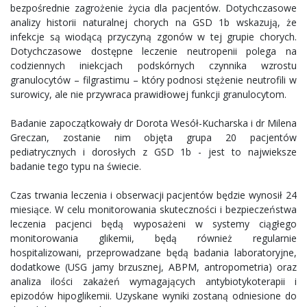
bezpośrednie zagrożenie życia dla pacjentów. Dotychczasowe
analizy historii naturalnej chorych na GSD 1b wskazują, że
infekcje są wiodącą przyczyną zgonów w tej grupie chorych.
Dotychczasowe dostępne leczenie neutropenii polega na
codziennych iniekcjach podskórnych czynnika wzrostu
granulocytów – filgrastimu – który podnosi stężenie neutrofili w
surowicy, ale nie przywraca prawidłowej funkcji granulocytom.
Badanie zapoczątkowały dr Dorota Wesół-Kucharska i dr Milena
Greczan, zostanie nim objęta grupa 20 pacjentów
pediatrycznych i dorosłych z GSD 1b - jest to najwieksze
badanie tego typu na świecie.
Czas trwania leczenia i obserwacji pacjentów będzie wynosił 24
miesiące. W celu monitorowania skuteczności i bezpieczeństwa
leczenia pacjenci będą wyposażeni w systemy ciągłego
monitorowania glikemii, będą również regularnie
hospitalizowani, przeprowadzane będą badania laboratoryjne,
dodatkowe (USG jamy brzusznej, ABPM, antropometria) oraz
analiza ilości zakażeń wymagających antybiotykoterapii i
epizodów hipoglikemii. Uzyskane wyniki zostaną odniesione do