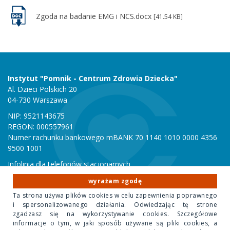
Zgoda na badanie EMG i NCS.docx
[41.54 KB]
Instytut "Pomnik - Centrum Zdrowia Dziecka"
Al. Dzieci Polskich 20
04-730 Warszawa
NIP: 9521143675
REGON: 000557961
Numer rachunku bankowego mBANK 70 1140 1010 0000 4356
9500 1001
Infolinia dla telefonów stacjonarnych
801 051 000
wyrażam zgodę
Infolinia dla telefonów komórkowych
Ta strona używa plików cookies w celu zapewnienia poprawnego
22 815 10 00
i spersonalizowanego działania. Odwiedzając tę strone
zgadzasz się na wykorzystywanie cookies. Szczegółowe
informacje o tym, w jaki sposób używane są pliki cookies, a