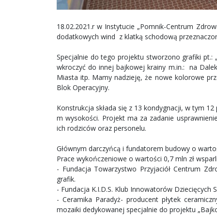
18.02.2021.r w Instytucie „Pomnik-Centrum Zdrowi
dodatkowych wind z klatką schodową przeznaczony
Specjalnie do tego projektu stworzono grafiki pt
wkroczyć do innej bajkowej krainy m.in.: na Dal
Miasta itp. Mamy nadzieję, że nowe kolorowe pr
Blok Operacyjny.
Konstrukcja składa się z 13 kondygnacji, w tym 12
m wysokości. Projekt ma za zadanie usprawnieni
ich rodziców oraz personelu.
Głównym darczyńcą i fundatorem budowy o wartośc
Prace wykończeniowe o wartości 0,7 mln zł wsparli
- Fundacja Towarzystwo Przyjaciół Centrum Zd
grafik.
- Fundacja K.I.D.S. Klub Innowatorów Dziecięcych 
- Ceramika Paradyż- producent płytek ceramiczn
mozaiki dedykowanej specjalnie do projektu „Bajko