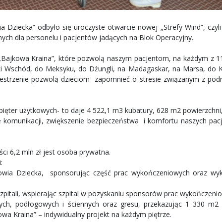
a Dziecka” odbyło się uroczyste otwarcie nowej „Strefy Wind”, czyl
ch dla personelu i pacjentów jadących na Blok Operacyjny.
.: „Bajkowa Kraina”, które pozwolą naszym pacjentom, na każdym z 11
eki Wschód, do Meksyku, do Dżungli, na Madagaskar, na Marsa, do 
zestrzenie pozwolą dzieciom zapomnieć o stresie związanym z pod
 pięter użytkowych- to daje 4 522,1 m3 kubatury, 628 m2 powierzchni
e komunikacji, zwiększenie bezpieczeństwa i komfortu naszych pac
i 6,2 mln zł jest osoba prywatna.
:
rowia Dziecka, sponsorując część prac wykończeniowych oraz wy
Szpitali, wspierając szpital w pozyskaniu sponsorów prac wykończeni
ych, podłogowych i ściennych oraz gresu, przekazując 1 330 m2 
wa Kraina” – indywidualny projekt na każdym piętrze.