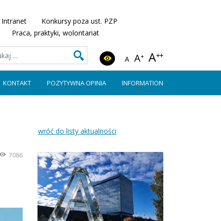
Intranet
Konkursy poza ust. PZP
Praca, praktyki, wolontariat
A
++
A
+
A
KONTAKT
POZYTYWNA OPINIA
INFORMATION
wróć do listy aktualności
7086