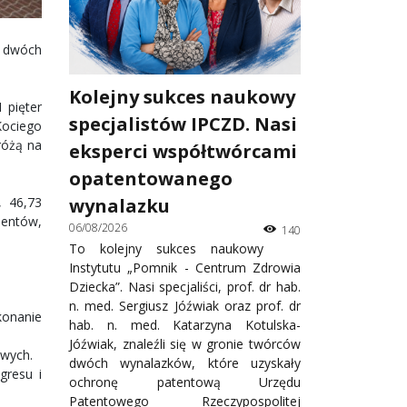
i dwóch
Kolejny sukces naukowy
 pięter
specjalistów IPCZD. Nasi
Kociego
różą na
eksperci współtwórcami
opatentowanego
, 46,73
wynalazku
jentów,
06/08/2026
140
To kolejny sukces naukowy
Instytutu „Pomnik - Centrum Zdrowia
Dziecka”. Nasi specjaliści, prof. dr hab.
n. med. Sergiusz Jóźwiak oraz prof. dr
konanie
hab. n. med. Katarzyna Kotulska-
Jóźwiak, znaleźli się w gronie twórców
owych.
dwóch wynalazków, które uzyskały
gresu i
ochronę patentową Urzędu
Patentowego Rzeczypospolitej