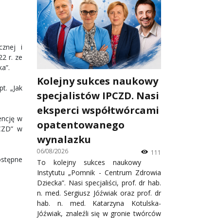
cznej i
2 r. ze
a”.
Kolejny sukces naukowy
t. „Jak
specjalistów IPCZD. Nasi
eksperci współtwórcami
encję w
opatentowanego
„CZD” w
wynalazku
06/08/2026
111
ostępne
To kolejny sukces naukowy
Instytutu „Pomnik - Centrum Zdrowia
Dziecka”. Nasi specjaliści, prof. dr hab.
n. med. Sergiusz Jóźwiak oraz prof. dr
hab. n. med. Katarzyna Kotulska-
Jóźwiak, znaleźli się w gronie twórców