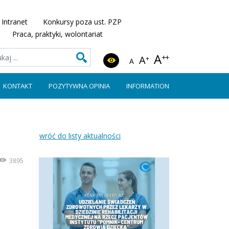
Intranet
Konkursy poza ust. PZP
Praca, praktyki, wolontariat
A
++
A
+
A
KONTAKT
POZYTYWNA OPINIA
INFORMATION
wróć do listy aktualności
3895