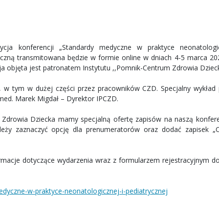
dycja konferencji „Standardy medyczne w praktyce neonatologi
iczną transmitowana będzie w formie online w dniach 4-5 marca 202
a objęta jest patronatem Instytutu ,,Pomnik-Centrum Zdrowia Dzieck
 w tym w dużej części przez pracowników CZD. Specjalny wykład p
med. Marek Migdał – Dyrektor IPCZD.
Zdrowia Dziecka mamy specjalną ofertę zapisów na naszą konfer
 należy zaznaczyć opcję dla prenumeratorów oraz dodać zapisek 
ormacje dotyczące wydarzenia wraz z formularzem rejestracyjnym d
edyczne-w-praktyce-neonatologicznej-i-pediatrycznej