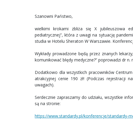
Szanowni Państwo,
wielkimi krokami zbliża się X jubileuszowa e
pediatrycznej”, która z uwagi na sytuację pandem
studia w Hotelu Sheraton W Warszawie. Konferencj
Wykłady prowadzone będą przez znanych lekarzy,
komunikować błędy medyczne?” poprowadzi dr n. 
Dodatkowo dla wszystkich pracowników Centrum 
atrakcyjnej cenie 190 zł! (Podczas rejestracji
uwagach).
Serdecznie zapraszamy do udziału, wszystkie inf
są na stronie:
https://www.standardy.pl/konferencje/standardy-m