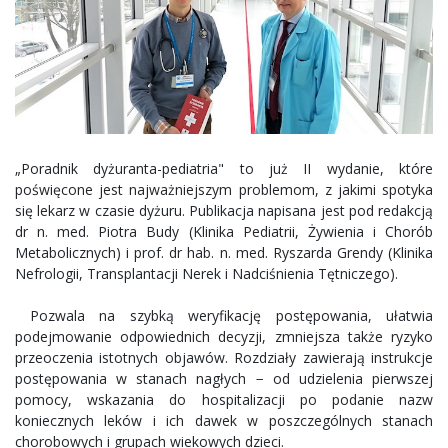
„Poradnik dyżuranta-pediatria" to już II wydanie, które
poświęcone jest najważniejszym problemom, z jakimi spotyka
się lekarz w czasie dyżuru. Publikacja napisana jest pod redakcją
dr n. med. Piotra Budy (Klinika Pediatrii, Żywienia i Chorób
Metabolicznych) i prof. dr hab. n. med. Ryszarda Grendy (Klinika
Nefrologii, Transplantacji Nerek i Nadciśnienia Tętniczego).
Pozwala na szybką weryfikację postępowania, ułatwia
podejmowanie odpowiednich decyzji, zmniejsza także ryzyko
przeoczenia istotnych objawów. Rozdziały zawierają instrukcje
postępowania w stanach nagłych − od udzielenia pierwszej
pomocy, wskazania do hospitalizacji po podanie nazw
koniecznych leków i ich dawek w poszczególnych stanach
chorobowych i grupach wiekowych dzieci.