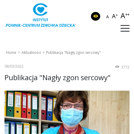
A
++
A
+
A
Home
Aktualności
Publikacja "Nagły zgon sercowy"
08/03/2022
3772
Publikacja "Nagły zgon sercowy"