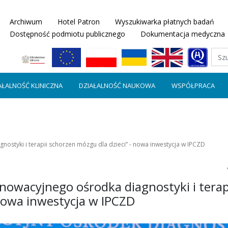
Archiwum
Hotel Patron
Wyszukiwarka płatnych badań
Dostępność podmiotu publicznego
Dokumentacja medyczna
AŁALNOŚĆ KLINICZNA
DZIAŁALNOŚĆ NAUKOWA
WSPÓŁPRACA
ostyki i terapii schorzen mózgu dla dzieci” - nowa inwestycja w IPCZD
nowacyjnego ośrodka diagnostyki i terap
 nowa inwestycja w IPCZD