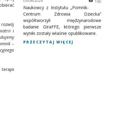
03/08/2026
160
obierać
Naukowcy z Instytutu „Pomnik-
Centrum Zdrowia Dziecka”
współtworzyli międzynarodowe
, rozwój
badanie GIraFFE, którego pierwsze
atrii i
wyniki zostały właśnie opublikowane.
udujemy
PRZECZYTAJ WIĘCEJ
omnik –
cyjnego
terapii