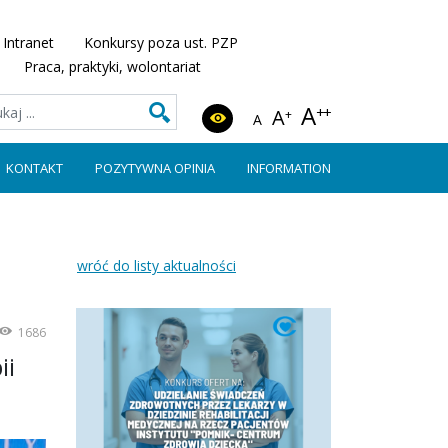
Intranet
Konkursy poza ust. PZP
Praca, praktyki, wolontariat
A
++
A
+
A
KONTAKT
POZYTYWNA OPINIA
INFORMATION
wróć do listy aktualności
1686
ii