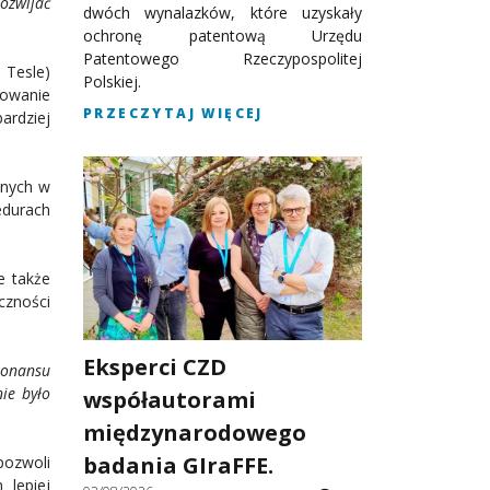
ozwijać
dwóch wynalazków, które uzyskały
ochronę patentową Urzędu
Patentowego Rzeczypospolitej
Tesle)
Polskiej.
powanie
PRZECZYTAJ WIĘCEJ
ardziej
anych w
edurach
e także
czności
Eksperci CZD
zonansu
ie było
współautorami
międzynarodowego
badania GIraFFE.
pozwoli
 lepiej