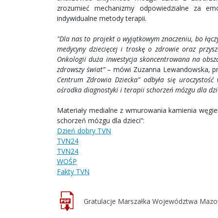
zrozumieć mechanizmy odpowiedzialne za emoc
indywidualne metody terapii.
"Dla nas to projekt o wyjątkowym znaczeniu, bo łącz
medycyny dziecięcej i troskę o zdrowie oraz przys
Onkologii duża inwestycja skoncentrowana na obsz
zdrowszy świat”
– mówi Zuzanna Lewandowska, pre
Centrum Zdrowia Dziecka” odbyła się uroczystoś
ośrodka diagnostyki i terapii schorzeń mózgu dla dzi
Materiały medialne z wmurowania kamienia węgiel
schorzeń mózgu dla dzieci”:
Dzień dobry TVN
TVN24
TVN24
WOŚP
Fakty TVN
Gratulacje Marszałka Województwa Mazo