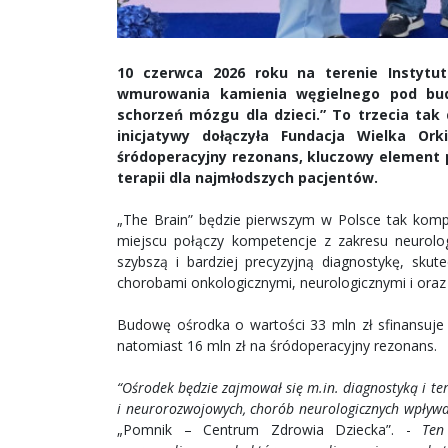
10 czerwca 2026 roku na terenie Instytu
wmurowania kamienia węgielnego pod budo
schorzeń mózgu dla dzieci.” To trzecia tak
inicjatywy dołączyła Fundacja Wielka Or
śródoperacyjny rezonans, kluczowy element p
terapii dla najmłodszych pacjentów.
„The Brain” będzie pierwszym w Polsce tak ko
miejscu połączy kompetencje z zakresu neurologii
szybszą i bardziej precyzyjną diagnostykę, skut
chorobami onkologicznymi, neurologicznymi i oraz
Budowę ośrodka o wartości 33 mln zł sfinansuje
natomiast 16 mln zł na śródoperacyjny rezonans.
“Ośrodek będzie zajmował się m.in. diagnostyką i 
i neurorozwojowych, chorób neurologicznych wpływ
„Pomnik – Centrum Zdrowia Dziecka”. -
Ten