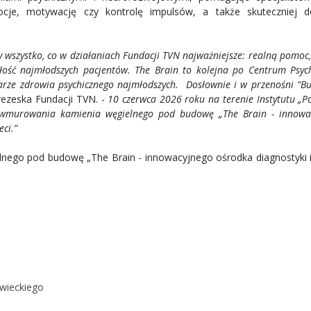
je, motywację czy kontrolę impulsów, a także skuteczniej d
y wszystko, co w działaniach Fundacji TVN najważniejsze: realną pomoc
złość najmłodszych pacjentów. The Brain to kolejna po Centrum Psychi
arze zdrowia psychicznego najmłodszych. Dosłownie i w przenośni “B
zeska Fundacji TVN. -
10 czerwca 2026 roku na terenie Instytutu „P
ć wmurowania kamienia węgielnego pod budowę „The Brain - innowa
eci.”
nego pod budowę „The Brain - innowacyjnego ośrodka diagnostyki i 
wieckiego