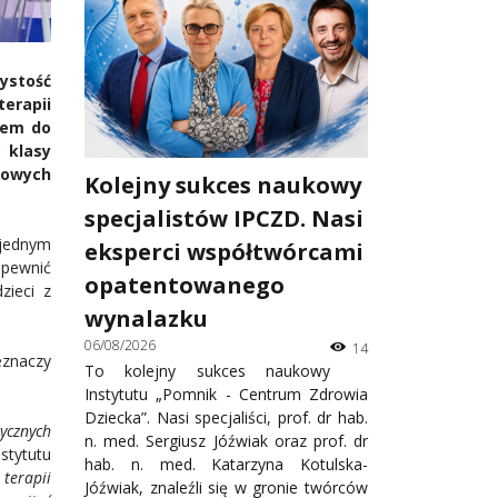
ystość
erapii
zem do
 klasy
 nowych
Kolejny sukces naukowy
specjalistów IPCZD. Nasi
 jednym
eksperci współtwórcami
apewnić
opatentowanego
zieci z
wynalazku
06/08/2026
14
eznaczy
To kolejny sukces naukowy
Instytutu „Pomnik - Centrum Zdrowia
Dziecka”. Nasi specjaliści, prof. dr hab.
ycznych
n. med. Sergiusz Jóźwiak oraz prof. dr
stytutu
hab. n. med. Katarzyna Kotulska-
terapii
Jóźwiak, znaleźli się w gronie twórców