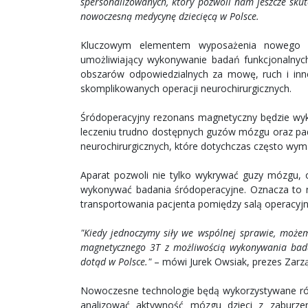
spersonalizowanych, który pozwoli nam jeszcze sk
nowoczesną medycynę dziecięcą w Polsce.
Kluczowym elementem wyposażenia nowego o
umożliwiający wykonywanie badań funkcjonalnyc
obszarów odpowiedzialnych za mowę, ruch i inne
skomplikowanych operacji neurochirurgicznych.
Śródoperacyjny rezonans magnetyczny będzie wyk
leczeniu trudno dostępnych guzów mózgu oraz pad
neurochirurgicznych, które dotychczas często wymag
Aparat pozwoli nie tylko wykrywać guzy mózgu, 
wykonywać badania śródoperacyjne. Oznacza to m
transportowania pacjenta pomiędzy salą operacy
"Kiedy jednoczymy siły we wspólnej sprawie, może
magnetycznego 3T z możliwością wykonywania badań
dotąd w Polsce."
– mówi Jurek Owsiak, prezes Zarzą
Nowoczesne technologie będą wykorzystywane równ
analizować aktywność mózgu dzieci z zaburzen