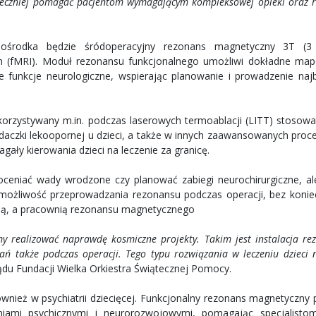
uteczniej pomagać pacjentom wymagającym kompleksowej opieki oraz r
środka będzie śródoperacyjny rezonans magnetyczny 3T (3 
h (fMRI). Moduł rezonansu funkcjonalnego umożliwi dokładne ma
 funkcje neurologiczne, wspierając planowanie i prowadzenie najb
orzystywany m.in. podczas laserowych termoablacji (LITT) stosow
aczki lekoopornej u dzieci, a także w innych zaawansowanych proc
ały kierowania dzieci na leczenie za granicę.
oceniać wady wrodzone czy planować zabiegi neurochirurgiczne, al
ożliwość przeprowadzania rezonansu podczas operacji, bez konie
jną, a pracownią rezonansu magnetycznego
my realizować naprawdę kosmiczne projekty. Takim jest instalacja re
 także podczas operacji. Tego typu rozwiązania w leczeniu dzieci n
du Fundacji Wielka Orkiestra Świątecznej Pomocy.
ież w psychiatrii dziecięcej. Funkcjonalny rezonans magnetyczny 
iami psychicznymi i neurorozwojowymi, pomagając specjalistom