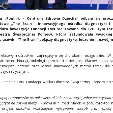
tu „Pomnik – Centrum Zdrowia Dziecka” odbyła się urocz
wę „The Brain - innowacyjnego ośrodka diagnostyki i t
 duża inwestycja Fundacji TVN realizowana dla CZD. Tym ra
kiestra Świątecznej Pomocy, która zafundowała wysokiej
lacówki. “The Brain” połączy diagnostykę, leczenie i rozwój
mpleksowym ośrodkiem zajmującym się chorobami mózgu dzieci. W
, neurochirurgii, onkologii, psychiatrii dziecięcej. Placówka ma z
eczniejsze leczenie oraz rozwój innowacyjnych metod terapii dla d
 psychiatrycznymi.
 Fundacja TVN. Fundacja Wielka Orkiestra Świątecznej Pomocy prz
terapią nowotworów ośrodkowego układu nerwowego, zaburzeń psychiatr
ających na rozwój mózgu. -
mówi dr n. med. Marek Migdał, dyrektor In
 projekt umożliwi wcześniejsze wykrywanie chorób oraz rozwój 