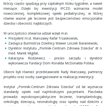
którzy często spędzają przy szpitalnym łóżku tygodnie, a nawet
miesiące. Dzięki tej inwestycji IPCZD wzmacnia model
nowoczesnej, kompleksowej opieki pediatrycznej, w której
równie ważne jak leczenie jest bezpieczeństwo emocjonalne
dziecka i obecność najbliższych.
W uroczystości otwarcia udział wzięli m.in.
Prezydent m.st. Warszawy Rafał Trzaskowski,
Zastępca Burmistrza Dzielnicy Wawer Leszek Baraniewski,
Dyrektor Instytutu „Pomnik-Centrum Zdrowia Dziecka” dr n.
med. Marek Migdał,
Katarzyna Rodziewicz - prezes zarządu i dyrektor
wykonawcza Fundacji Dom Ronalda McDonalda Polska.
Obecni byli również przedstawiciele Rady Warszawy, partnerzy
projektu oraz osoby zaangażowane w realizację inwestycji.
Instytut „Pomnik-Centrum Zdrowia Dziecka” od lat wyznacza
standardy opieki nad najmłodszymi pacjentami. Placówka
prowadzi wysokospecjalistyczne leczenie, transplantologię,
onkologię dziecięcą, neonatologię oraz opiekę nad dziećmi z