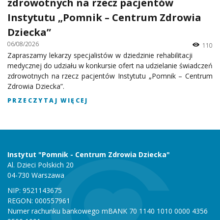
zdrowotnych na rzecz pacjentów
Instytutu „Pomnik – Centrum Zdrowia
Dziecka”
06/08/2026
110
Zapraszamy lekarzy specjalistów w dziedzinie rehabilitacji
medycznej do udziału w konkursie ofert na udzielanie świadczeń
zdrowotnych na rzecz pacjentów Instytutu „Pomnik – Centrum
Zdrowia Dziecka”.
PRZECZYTAJ WIĘCEJ
Instytut "Pomnik - Centrum Zdrowia Dziecka"
Al. Dzieci Polskich 20
04-730 Warszawa
NIP: 9521143675
REGON: 000557961
Numer rachunku bankowego mBANK 70 1140 1010 0000 4356