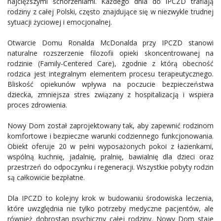
najcięższymi schorzeniami. Każdego dnia do IPCZD trafiają
rodziny z całej Polski, często znajdujące się w niezwykle trudnej
sytuacji życiowej i emocjonalnej.
Otwarcie Domu Ronalda McDonalda przy IPCZD stanowi
naturalne rozszerzenie filozofii opieki skoncentrowanej na
rodzinie (Family-Centered Care), zgodnie z którą obecność
rodzica jest integralnym elementem procesu terapeutycznego.
Bliskość opiekunów wpływa na poczucie bezpieczeństwa
dziecka, zmniejsza stres związany z hospitalizacją i wspiera
proces zdrowienia.
Nowy Dom został zaprojektowany tak, aby zapewnić rodzinom
komfortowe i bezpieczne warunki codziennego funkcjonowania.
Obiekt oferuje 20 w pełni wyposażonych pokoi z łazienkami,
wspólną kuchnię, jadalnię, pralnię, bawialnię dla dzieci oraz
przestrzeń do odpoczynku i regeneracji. Wszystkie pobyty rodzin
są całkowicie bezpłatne.
Dla IPCZD to kolejny krok w budowaniu środowiska leczenia,
które uwzględnia nie tylko potrzeby medyczne pacjentów, ale
również dobrostan psychiczny całej rodziny. Nowy Dom staje