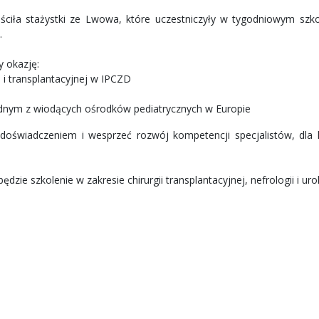
ościła stażystki ze Lwowa, które uczestniczyły w tygodniowym szko
.
y okazję:
j i transplantacyjnej w IPCZD
ednym z wiodących ośrodków pediatrycznych w Europie
 doświadczeniem i wesprzeć rozwój kompetencji specjalistów, dla 
dzie szkolenie w zakresie chirurgii transplantacyjnej, nefrologii i urol