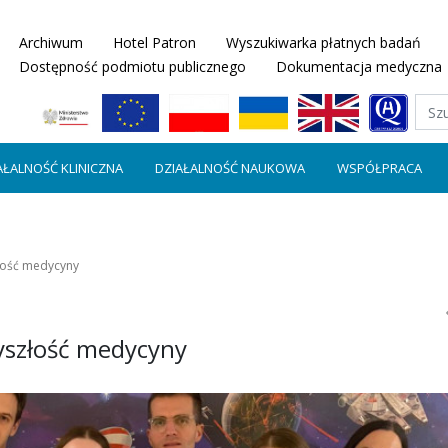
Archiwum
Hotel Patron
Wyszukiwarka płatnych badań
Dostępność podmiotu publicznego
Dokumentacja medyczna
AŁALNOŚĆ KLINICZNA
DZIAŁALNOŚĆ NAUKOWA
WSPÓŁPRACA
łość medycyny
yszłość medycyny