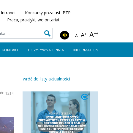
Intranet
Konkursy poza ust. PZP
Praca, praktyki, wolontariat
A
++
A
+
A
KONTAKT
POZYTYWNA OPINIA
INFORMATION
wróć do listy aktualności
1214