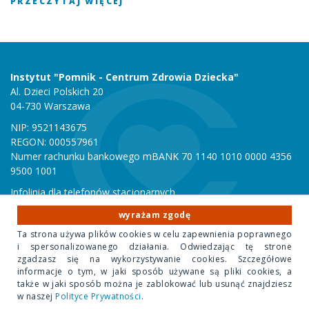
PRZECZYTAJ WIĘCEJ
Instytut "Pomnik - Centrum Zdrowia Dziecka"
Al. Dzieci Polskich 20
04-730 Warszawa
NIP: 9521143675
REGON: 000557961
Numer rachunku bankowego mBANK 70 1140 1010 0000 4356
9500 1001
Infolinia dla telefonów stacjonarnych
801 051 000
wyrażam zgodę
Infolinia dla telefonów komórkowych
Ta strona używa plików cookies w celu zapewnienia poprawnego
22 815 10 00
i spersonalizowanego działania. Odwiedzając tę strone
zgadzasz się na wykorzystywanie cookies. Szczegółowe
informacje o tym, w jaki sposób używane są pliki cookies, a
Copyright 2020 Instytut "Pomnik Centrum Zdrowia Dziecka"
także w jaki sposób można je zablokować lub usunąć znajdziesz
w naszej
Polityce Prywatności
.
Design Park
- projektowanie stron internetowych