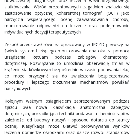
nowoczesnej diagnostyki oraz leczenia wewnątrzgałkowego
siatkówczaka. Wśród prezentowanych zagadnień znalazło się
zastosowanie optycznej koherentnej tomografii (OCT) jako
narzędzia wspierającego ocenę zaawansowania choroby,
monitorowanie odpowiedzi na leczenie oraz podejmowanie
indywidualnych decyzji terapeutycznych.
Zespół przedstawił również opracowany w IPCZD pierwszy na
świecie system bieżącego monitorowania dna oka za pomocą
urządzenia RetCam podczas zabiegów chemioterapii
dotętniczej. Rozwiązanie to umożliwia obserwację zmian w
krążeniu siatkówkowym bezpośrednio w czasie podawania leku,
co może przyczynić się do zwiększenia bezpieczeństwa
procedury i lepszego zrozumienia mechanizmów powikłań
naczyniowych.
Kolejnym ważnym osiągnięciem zaprezentowanym podczas
zjazdu była nowa klasyfikacja anatomiczna zabiegów
dotętniczych, porządkująca techniki podawania chemioterapii w
zależności od budowy naczyń i sposobu dotarcia do tętnicy
ocznej. Klasyfikacja może ułatwić porównywanie wyników
leczenia pomiędzy ośrodkami oraz dalszy rozwój standardów