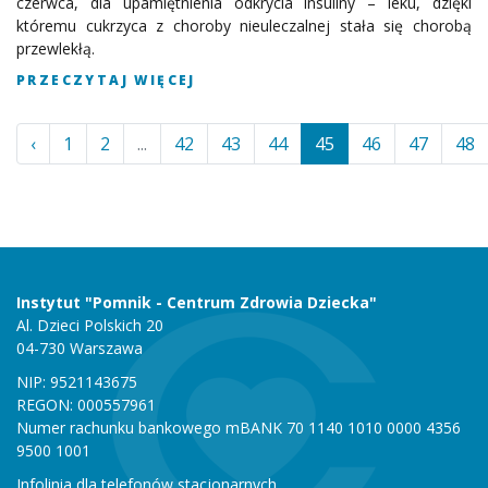
czerwca, dla upamiętnienia odkrycia insuliny – leku, dzięki
któremu cukrzyca z choroby nieuleczalnej stała się chorobą
przewlekłą.
PRZECZYTAJ WIĘCEJ
‹
1
2
...
42
43
44
45
46
47
48
Instytut "Pomnik - Centrum Zdrowia Dziecka"
Al. Dzieci Polskich 20
04-730 Warszawa
NIP: 9521143675
REGON: 000557961
Numer rachunku bankowego mBANK 70 1140 1010 0000 4356
9500 1001
Infolinia dla telefonów stacjonarnych