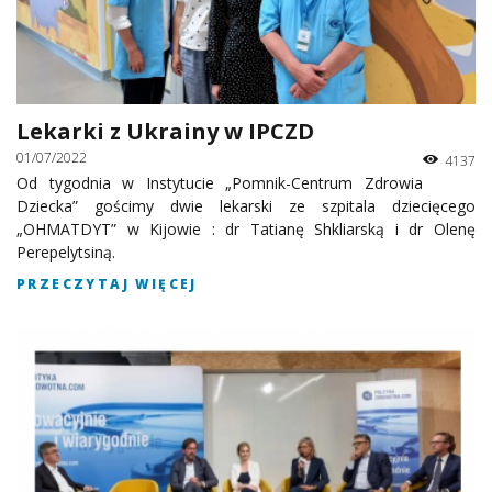
Lekarki z Ukrainy w IPCZD
01/07/2022
4137
Od tygodnia w Instytucie „Pomnik-Centrum Zdrowia
Dziecka” gościmy dwie lekarski ze szpitala dziecięcego
„OHMATDYT” w Kijowie : dr Tatianę Shklіarską i dr Olenę
Perepelytsiną.
PRZECZYTAJ WIĘCEJ