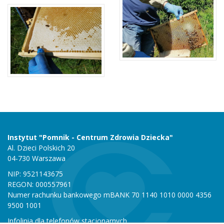
Instytut "Pomnik - Centrum Zdrowia Dziecka"
Al. Dzieci Polskich 20
04-730 Warszawa
NIP: 9521143675
REGON: 000557961
Numer rachunku bankowego mBANK 70 1140 1010 0000 4356
9500 1001
Infolinia dla telefonów stacjonarnych