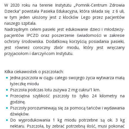
W 2020 roku na terenie Instytutu „Pomnik-Centrum Zdrowia
Dziecka” powstała Pasieka Edukacyjna, która składa się z 6 uli,
w tym jeden ułożony jest z klocków Lego przez pacjentów
naszego szpitala.
Nadrzędnym celem pasieki jest edukowanie dzieci i młodzieży-
pacjentów IPCZD oraz poszerzenie świadomości w zakresie
ochrony środowiska. Dodatkową korzyścią posiadania pasieki,
jest również coroczny zbiór miodu, który jest wręczany
przyjaciołom i darczyńcom Instytutu.
Kilka ciekawostek o pszczołach:
Jedna pszczoła w ciągu całego swojego życia wytwarza małą
łyżeczkę miodu
Pszczoła podczas lotu zużywa 2 mg cukru/1 km.
Przeciętna szybkość pszczoły to tylko 24 kilometry na
godzinę.
Pszczoły porozumiewają się za pomocą tańców i wydawania
dźwięków.
Do wyprodukowania 1 kg miodu potrzebne są ok. 3 kg
nektaru. Pszczoła, by zebrać potrzebną ilość, musi pokonać