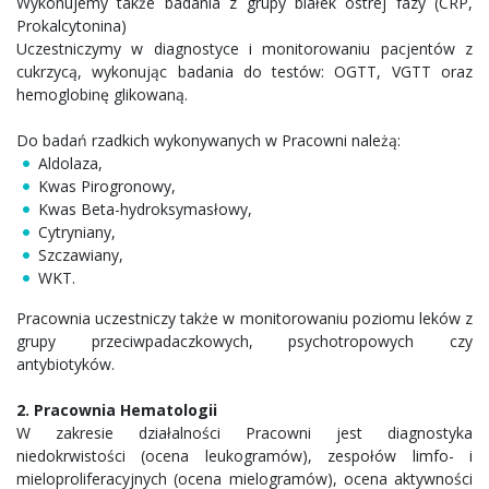
Wykonujemy także badania z grupy białek ostrej fazy (CRP,
Prokalcytonina)
Uczestniczymy w diagnostyce i monitorowaniu pacjentów z
cukrzycą, wykonując badania do testów: OGTT, VGTT oraz
hemoglobinę glikowaną.
Do badań rzadkich wykonywanych w Pracowni należą:
Aldolaza,
Kwas Pirogronowy,
Kwas Beta-hydroksymasłowy,
Cytryniany,
Szczawiany,
WKT.
Pracownia uczestniczy także w monitorowaniu poziomu leków z
grupy przeciwpadaczkowych, psychotropowych czy
antybiotyków.
2. Pracownia Hematologii
W zakresie działalności Pracowni jest diagnostyka
niedokrwistości (ocena leukogramów), zespołów limfo- i
mieloproliferacyjnych (ocena mielogramów), ocena aktywności