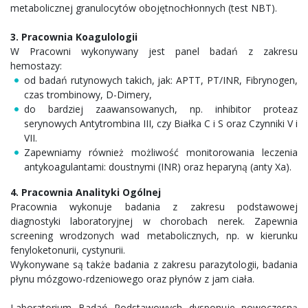
metabolicznej granulocytów obojętnochłonnych (test NBT).
3. Pracownia Koagulologii
W Pracowni wykonywany jest panel badań z zakresu
hemostazy:
od badań rutynowych takich, jak: APTT, PT/INR, Fibrynogen,
czas trombinowy, D-Dimery,
do bardziej zaawansowanych, np. inhibitor proteaz
serynowych Antytrombina III, czy Białka C i S oraz Czynniki V i
VII.
Zapewniamy również możliwość monitorowania leczenia
antykoagulantami: doustnymi (INR) oraz heparyną (anty Xa).
4. Pracownia Analityki Ogólnej
Pracownia wykonuje badania z zakresu podstawowej
diagnostyki laboratoryjnej w chorobach nerek. Zapewnia
screening wrodzonych wad metabolicznych, np. w kierunku
fenyloketonurii, cystynurii.
Wykonywane są także badania z zakresu parazytologii, badania
płynu mózgowo-rdzeniowego oraz płynów z jam ciała.
Laboratorium Badań Podstawowych dysponuje nowoczesną