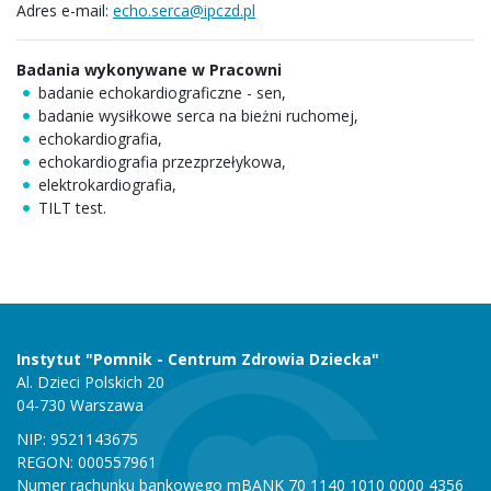
Adres e-mail:
echo.serca@ipczd.pl
Badania wykonywane w Pracowni
badanie echokardiograficzne - sen,
badanie wysiłkowe serca na bieżni ruchomej,
echokardiografia,
echokardiografia przezprzełykowa,
elektrokardiografia,
TILT test.
Instytut "Pomnik - Centrum Zdrowia Dziecka"
Al. Dzieci Polskich 20
04-730 Warszawa
NIP: 9521143675
REGON: 000557961
Numer rachunku bankowego mBANK 70 1140 1010 0000 4356