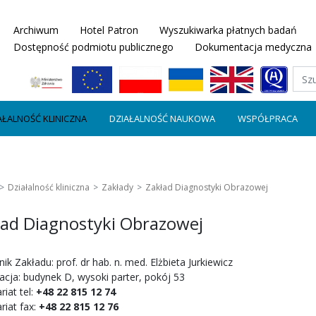
Archiwum
Hotel Patron
Wyszukiwarka płatnych badań
Dostępność podmiotu publicznego
Dokumentacja medyczna
AŁALNOŚĆ KLINICZNA
DZIAŁALNOŚĆ NAUKOWA
WSPÓŁPRACA
Działalność kliniczna
Zakłady
Zakład Diagnostyki Obrazowej
ład Diagnostyki Obrazowej
ik Zakładu: prof. dr hab. n. med. Elżbieta Jurkiewicz
acja: budynek D, wysoki parter, pokój 53
riat tel:
+48 22 815 12 74
riat fax:
+48 22 815 12 76