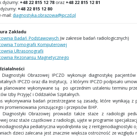
k dyżurny:
+48 22 815 12 78
oraz
+48 22 815 12 81
 dyżurny:
+48 22 815 12 80
e-mail:
diagnostyka.obrazowa@ipczd.pl
tura Zakładu
cownia Badań Podstawowych
(w zakresie badań radiologicznych)
cownia Tomografii Komputerowej
cownia Ultrasonografii
cownia Rezonansu Magnetycznego
 działalności
 Diagnostyki Obrazowej IPCZD wykonuje diagnostykę pacjentów z
pitalnych IPCZD oraz dla Instytucji, z którymi IPCZD podpisało umo
a planowane wykonywane są po uprzednim ustaleniu terminu przez
ów Izby Przyjęć i Oddziałów Szpitalnych.
s wykonywania badań przestrzegane są zasady, które wynikają z 
mi promieniowania jonizującego i przepisów BHP.
 Diagnostyki Obrazowej prowadzi także staże z radiologii pedia
ej oraz staże cząstkowe z radiologii, ujęte w programie specjalizacji
nodiagnostyka pediatryczna wyodrębniła się z rentgenodiagnostyki og
niach dzieci zalecana jest znacznie większa ostrożność ze względu