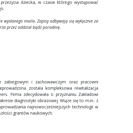
 przeżycia dziecka, w czasie którego występować
o.
e wysłanego maila. Zapisy odbywają się wyłącznie za
rza przez oddział bądź poradnię.
ze zabiegowym i zachowawczym oraz pracowni
zeprowadzona została kompleksowa rewitalizacja
neers. Firma zdecydowała o przyznaniu Zakładowi
esie diagnostyki obrazowej. Wiąże się to m.in.: z
rowadzania najnowocześniejszych technologii w
szłości grantów naukowych.