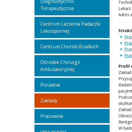
Diagnostyczno-
Techni
Terapeutyczna
Lekarz
Adres 
Centrum Leczenia Padaczki
Lekoopornej
Struk
Pra
Pra
Centrum Chorób Rzadkich
Pra
Pra
Ośrodek Chirurgii
Profil
Ambulatoryjnej
Zakład
Przysz
Poradnie
Badani
pacjent
Podcza
Zakłady
skutka
Zakład
Pracownie
Obrazow
Rentge
W bada
Izba przyjęć