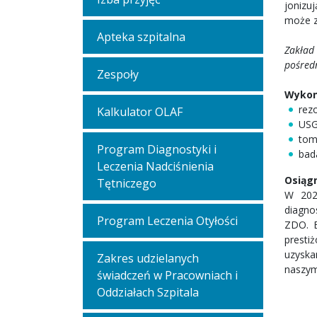
jonizu
może z
Apteka szpitalna
Zakład 
pośredn
Zespoły
Wykon
rez
Kalkulator OLAF
USG
tom
Program Diagnostyki i
bad
Leczenia Nadciśnienia
Osiągn
Tętniczego
W 202
diagno
Program Leczenia Otyłości
ZDO. E
presti
uzyska
Zakres udzielanych
naszym
świadczeń w Pracowniach i
Oddziałach Szpitala