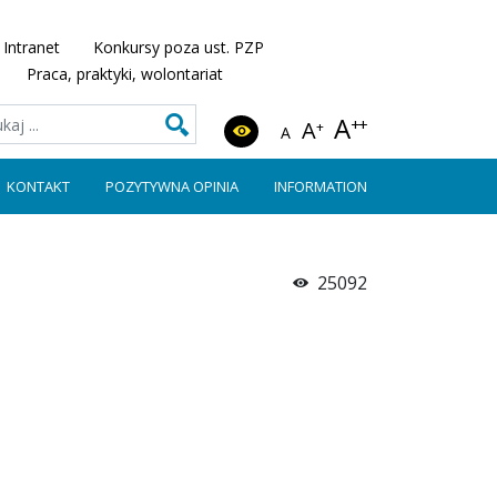
Intranet
Konkursy poza ust. PZP
Praca, praktyki, wolontariat
A
++
A
+
A
KONTAKT
POZYTYWNA OPINIA
INFORMATION
25092