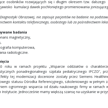
jące osobników rozwijających się i długim okresem tzw. dalszego
jawisko kumulacji dawek pochłoniętego promieniowania jonizująceg
Diagnostyki Obrazowej, nie zapisuje pacjentów na badanie na podstawi
ictwem kontaktu telefonicznego, osobistego lub za pośrednictwem leka
ywane badania
onans magnetyczny,
,
ografia komputerowa,
ania radiologiczne.
ięcia
0 roku w ramach projektu „Wsparcie oddziałów o charakter
stycznych ponadregionalnego szpitala pediatrycznego IPCZD”, pr
fekty tej modernizacji docenione zostały przez Siemens Healthi
żowego statusu Ośrodka Referencyjnego, szkoleniowego w pełnym zakr
niem ogromnego wsparcia od działu naukowego firmy w ramach wp
 Instytucie. Jednocześnie mamy większą szansę na uzyskanie w przy