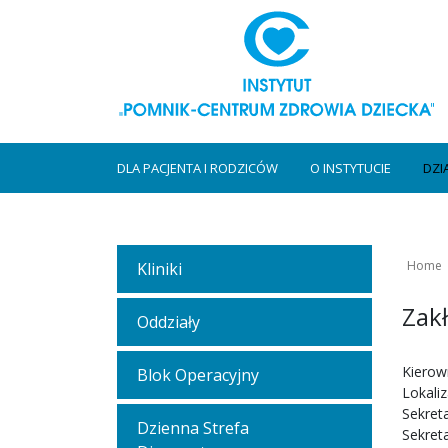
DLA PACJENTA I RODZICÓW
O INSTYTUCIE
DZI
Home
Kliniki
Zak
Oddziały
Kierown
Blok Operacyjny
Lokaliz
Sekreta
Dzienna Strefa
Sekreta