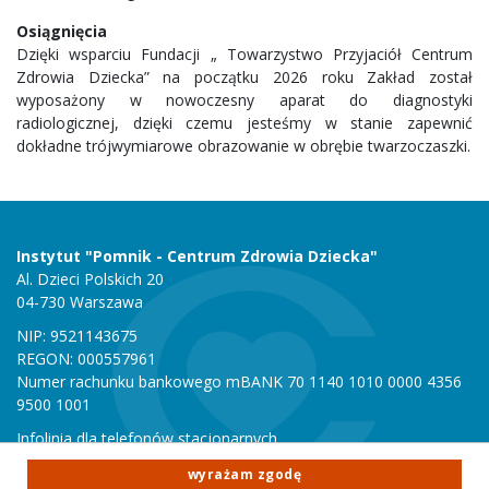
Osiągnięcia
Dzięki wsparciu Fundacji „ Towarzystwo Przyjaciół Centrum
Zdrowia Dziecka” na początku 2026 roku Zakład został
wyposażony w nowoczesny aparat do diagnostyki
radiologicznej, dzięki czemu jesteśmy w stanie zapewnić
dokładne trójwymiarowe obrazowanie w obrębie twarzoczaszki.
Instytut "Pomnik - Centrum Zdrowia Dziecka"
Al. Dzieci Polskich 20
04-730 Warszawa
NIP: 9521143675
REGON: 000557961
Numer rachunku bankowego mBANK 70 1140 1010 0000 4356
9500 1001
Infolinia dla telefonów stacjonarnych
801 051 000
wyrażam zgodę
Infolinia dla telefonów komórkowych