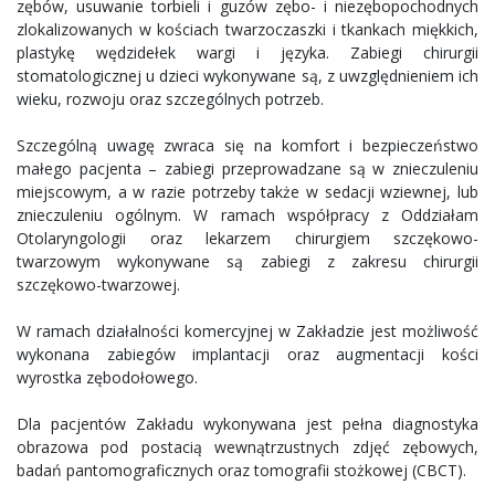
zębów, usuwanie torbieli i guzów zębo- i niezębopochodnych
zlokalizowanych w kościach twarzoczaszki i tkankach miękkich,
plastykę wędzidełek wargi i języka. Zabiegi chirurgii
stomatologicznej u dzieci wykonywane są, z uwzględnieniem ich
wieku, rozwoju oraz szczególnych potrzeb.
Szczególną uwagę zwraca się na komfort i bezpieczeństwo
małego pacjenta – zabiegi przeprowadzane są w znieczuleniu
miejscowym, a w razie potrzeby także w sedacji wziewnej, lub
znieczuleniu ogólnym. W ramach współpracy z Oddziałam
Otolaryngologii oraz lekarzem chirurgiem szczękowo-
twarzowym wykonywane są zabiegi z zakresu chirurgii
szczękowo-twarzowej.
W ramach działalności komercyjnej w Zakładzie jest możliwość
wykonana zabiegów implantacji oraz augmentacji kości
wyrostka zębodołowego.
Dla pacjentów Zakładu wykonywana jest pełna diagnostyka
obrazowa pod postacią wewnątrzustnych zdjęć zębowych,
badań pantomograficznych oraz tomografii stożkowej (CBCT).