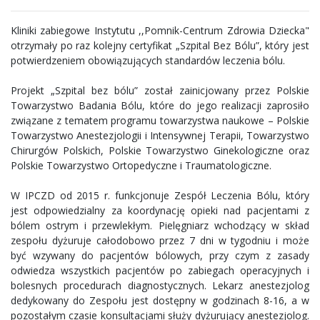
Kliniki zabiegowe Instytutu ,,Pomnik-Centrum Zdrowia Dziecka"
otrzymały po raz kolejny certyfikat „Szpital Bez Bólu”, który jest
potwierdzeniem obowiązujących standardów leczenia bólu.
Projekt „Szpital bez bólu” został zainicjowany przez Polskie
Towarzystwo Badania Bólu, które do jego realizacji zaprosiło
związane z tematem programu towarzystwa naukowe – Polskie
Towarzystwo Anestezjologii i Intensywnej Terapii, Towarzystwo
Chirurgów Polskich, Polskie Towarzystwo Ginekologiczne oraz
Polskie Towarzystwo Ortopedyczne i Traumatologiczne.
W IPCZD od 2015 r. funkcjonuje Zespół Leczenia Bólu, który
jest odpowiedzialny za koordynację opieki nad pacjentami z
bólem ostrym i przewlekłym. Pielęgniarz wchodzący w skład
zespołu dyżuruje całodobowo przez 7 dni w tygodniu i może
być wzywany do pacjentów bólowych, przy czym z zasady
odwiedza wszystkich pacjentów po zabiegach operacyjnych i
bolesnych procedurach diagnostycznych. Lekarz anestezjolog
dedykowany do Zespołu jest dostępny w godzinach 8-16, a w
pozostałym czasie konsultacjami służy dyżurujący anestezjolog.