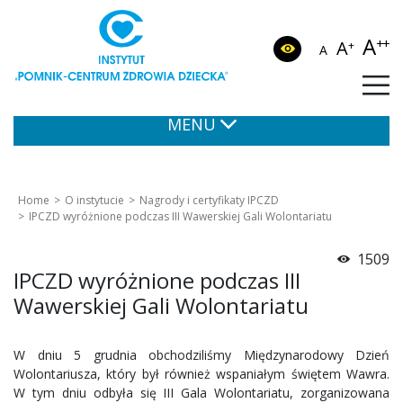
A
++
A
+
A
MENU
Home
O instytucie
Nagrody i certyfikaty IPCZD
IPCZD wyróżnione podczas III Wawerskiej Gali Wolontariatu
1509
IPCZD wyróżnione podczas III
Wawerskiej Gali Wolontariatu
W dniu 5 grudnia obchodziliśmy Międzynarodowy Dzień
Wolontariusza, który był również wspaniałym świętem Wawra.
W tym dniu odbyła się III Gala Wolontariatu, zorganizowana