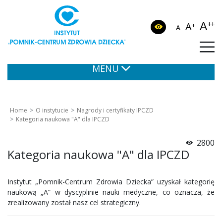
A
++
A
+
A
MENU
Home
O instytucie
Nagrody i certyfikaty IPCZD
Kategoria naukowa "A" dla IPCZD
2800
Kategoria naukowa "A" dla IPCZD
Instytut „Pomnik-Centrum Zdrowia Dziecka” uzyskał kategorię
naukową „A” w dyscyplinie nauki medyczne, co oznacza, że
zrealizowany został nasz cel strategiczny.