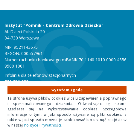
Instytut "Pomnik - Centrum Zdrowia Dziecka"
Al. Dzieci Polskich 20
04-730 Warszawa
NIP: 9521143675
REGON: 000557961
Numer rachunku bankowego mBANK 70 1140 1010 0000 4356
9500 1001
Infolinia dla telefonów stacjonarnych
801 051 000
Infolinia dla telefonów komórkowych
wyrażam zgodę
22 815 10 00
Ta strona używa plików cookies w celu zapewnienia poprawnego
i spersonalizowanego działania. Odwiedzając tę strone
zgadzasz się na wykorzystywanie cookies. Szczegółowe
informacje o tym, w jaki sposób używane są pliki cookies, a
Copyright 2020 Instytut "Pomnik Centrum Zdrowia Dziecka"
także w jaki sposób można je zablokować lub usunąć znajdziesz
Design Park
- projektowanie stron internetowych
w naszej
Polityce Prywatności
.