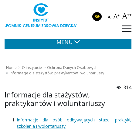
A
++
A
+
A
MENU
Home
O instytucie
Ochrona Danych Osobowych
Informacje dla stażystów, praktykantów i woluntariuszy
314
Informacje dla stażystów,
praktykantów i woluntariuszy
Informacje dla osób odbywających staże, praktyki,
szkolenia i wolontariuszy