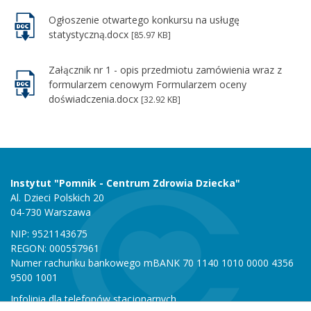
Ogłoszenie otwartego konkursu na usługę
statystyczną.docx
[85.97 KB]
Załącznik nr 1 - opis przedmiotu zamówienia wraz z
formularzem cenowym Formularzem oceny
doświadczenia.docx
[32.92 KB]
Instytut "Pomnik - Centrum Zdrowia Dziecka"
Al. Dzieci Polskich 20
04-730 Warszawa
NIP: 9521143675
REGON: 000557961
Numer rachunku bankowego mBANK 70 1140 1010 0000 4356
9500 1001
Infolinia dla telefonów stacjonarnych