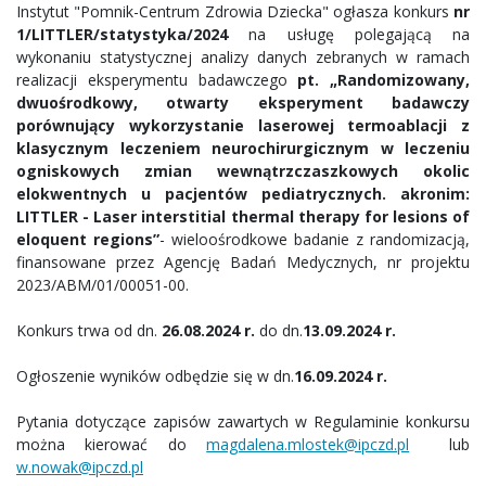
Instytut "Pomnik-Centrum Zdrowia Dziecka" ogłasza konkurs
nr
1/LITTLER/statystyka/2024
na usługę polegającą na
wykonaniu statystycznej analizy danych zebranych w ramach
realizacji eksperymentu badawczego
pt. „Randomizowany,
dwuośrodkowy, otwarty eksperyment badawczy
porównujący wykorzystanie laserowej termoablacji z
klasycznym leczeniem neurochirurgicznym w leczeniu
ogniskowych zmian wewnątrzczaszkowych okolic
elokwentnych u pacjentów pediatrycznych. akronim:
LITTLER - Laser interstitial thermal therapy for lesions of
eloquent regions”
- wieloośrodkowe badanie z randomizacją,
finansowane przez Agencję Badań Medycznych, nr projektu
2023/ABM/01/00051-00.
Konkurs trwa od dn.
26.08.2024 r.
do dn.
13.09.2024 r.
Ogłoszenie wyników odbędzie się w dn.
16.09.2024 r.
Pytania dotyczące zapisów zawartych w Regulaminie konkursu
można kierować do
magdalena.mlostek@ipczd.pl
lub
w.nowak@ipczd.pl