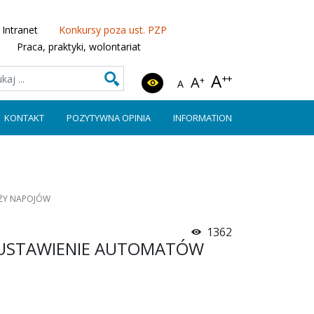
Intranet
Konkursy poza ust. PZP
Praca, praktyki, wolontariat
A
++
A
+
A
KONTAKT
POZYTYWNA OPINIA
INFORMATION
AŻY NAPOJÓW
1362
A USTAWIENIE AUTOMATÓW