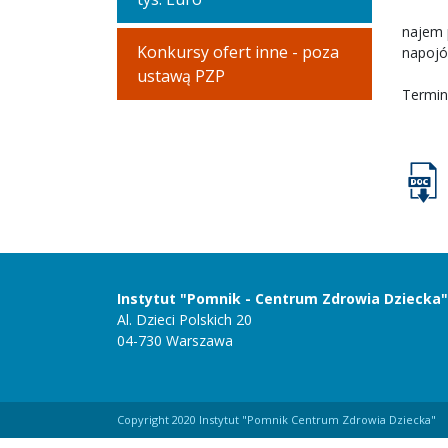
najem 
Konkursy ofert inne - poza
napojó
ustawą PZP
Termin
Instytut "Pomnik - Centrum Zdrowia Dziecka"
Al. Dzieci Polskich 20
04-730 Warszawa
Copyright 2020 Instytut "Pomnik Centrum Zdrowia Dziecka"