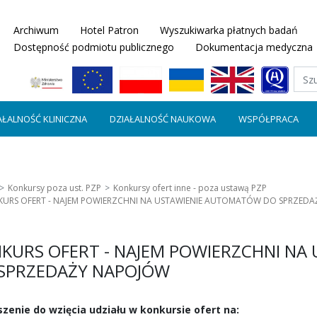
Archiwum
Hotel Patron
Wyszukiwarka płatnych badań
Dostępność podmiotu publicznego
Dokumentacja medyczna
AŁALNOŚĆ KLINICZNA
DZIAŁALNOŚĆ NAUKOWA
WSPÓŁPRACA
Konkursy poza ust. PZP
Konkursy ofert inne - poza ustawą PZP
URS OFERT - NAJEM POWIERZCHNI NA USTAWIENIE AUTOMATÓW DO SPRZED
KURS OFERT - NAJEM POWIERZCHNI N
SPRZEDAŻY NAPOJÓW
zenie do wzięcia udziału w konkursie ofert na: