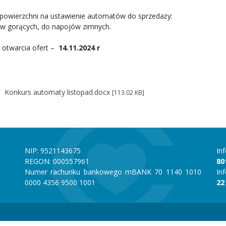
powierzchni na ustawienie automatów do sprzedaży:
w gorących, do napojów zimnych.
 otwarcia ofert –
14.11.2024 r
Konkurs automaty listopad.docx
[113.02 KB]
NIP: 9521143675
In
REGON: 000557961
80
Numer rachunku bankowego mBANK 70 1140 1010
In
0000 4356 9500 1001
22