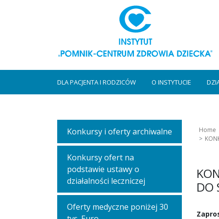
DLA PACJENTA I RODZICÓW
O INSTYTUCIE
DZI
Home
Konkursy i oferty archiwalne
KONK
Konkursy ofert na
podstawie ustawy o
KON
działalności leczniczej
DO 
Oferty medyczne poniżej 30
Zapros
tys. Euro