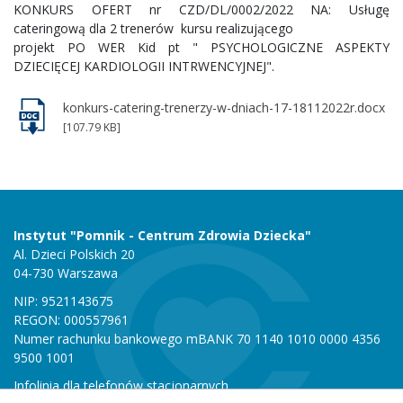
KONKURS OFERT nr CZD/DL/0002/2022 NA: Usługę
cateringową dla 2 trenerów kursu realizującego
projekt PO WER Kid pt " PSYCHOLOGICZNE ASPEKTY
DZIECIĘCEJ KARDIOLOGII INTRWENCYJNEJ".
konkurs-catering-trenerzy-w-dniach-17-18112022r.docx
[107.79 KB]
Instytut "Pomnik - Centrum Zdrowia Dziecka"
Al. Dzieci Polskich 20
04-730 Warszawa
NIP: 9521143675
REGON: 000557961
Numer rachunku bankowego mBANK 70 1140 1010 0000 4356
9500 1001
Infolinia dla telefonów stacjonarnych