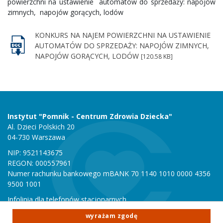
powierzchni na ustawienie automatów do sprzedaży: napojów
zimnych, napojów gorących, lodów
KONKURS NA NAJEM POWIERZCHNI NA USTAWIENIE
AUTOMATÓW DO SPRZEDAŻY: NAPOJÓW ZIMNYCH,
NAPOJÓW GORĄCYCH, LODÓW
[120.58 KB]
Instytut "Pomnik - Centrum Zdrowia Dziecka"
Al. Dzieci Polskich 20
04-730 Warszawa
NIP: 9521143675
REGON: 000557961
Numer rachunku bankowego mBANK 70 1140 1010 0000 4356
9500 1001
Infolinia dla telefonów stacjonarnych
801 051 000
wyrażam zgodę
Infolinia dla telefonów komórkowych